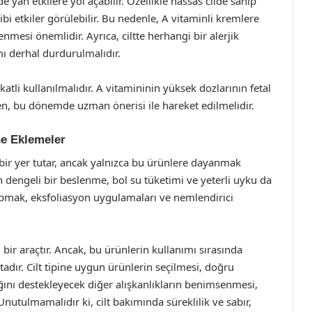
de yan etkilere yol açabilir. Özellikle hassas cilde sahip
ibi etkiler görülebilir. Bu nedenle, A vitaminli kremlere
mesi önemlidir. Ayrıca, ciltte herhangi bir alerjik
ı derhal durdurulmalıdır.
tli kullanılmalıdır. A vitamininin yüksek dozlarının fetal
en, bu dönemde uzman önerisi ile hareket edilmelidir.
ne Eklemeler
 bir yer tutar, ancak yalnızca bu ürünlere dayanmak
çin dengeli bir beslenme, bol su tüketimi ve yeterli uyku da
 yapmak, eksfoliasyon uygulamaları ve nemlendirici
 bir araçtır. Ancak, bu ürünlerin kullanımı sırasında
dır. Cilt tipine uygun ürünlerin seçilmesi, doğru
ığını destekleyecek diğer alışkanlıkların benimsenmesi,
Unutulmamalıdır ki, cilt bakımında süreklilik ve sabır,