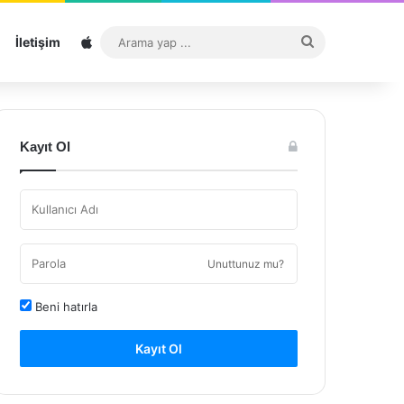
Sitemap
Arama
İletişim
yap
...
Kayıt Ol
Unuttunuz mu?
Beni hatırla
Kayıt Ol