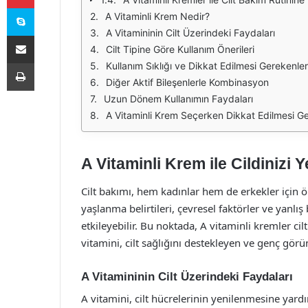
Skype
A Vitaminli Krem Nedir?
A Vitamininin Cilt Üzerindeki Faydaları
E-Posta ile paylaş
Cilt Tipine Göre Kullanım Önerileri
Yazdır
Kullanım Sıklığı ve Dikkat Edilmesi Gerekenler
Diğer Aktif Bileşenlerle Kombinasyon
Uzun Dönem Kullanımın Faydaları
A Vitaminli Krem Seçerken Dikkat Edilmesi G
A Vitaminli Krem ile Cildinizi Y
Cilt bakımı, hem kadınlar hem de erkekler için 
yaşlanma belirtileri, çevresel faktörler ve yanlı
etkileyebilir. Bu noktada, A vitaminli kremler c
vitamini, cilt sağlığını destekleyen ve genç gör
A Vitamininin Cilt Üzerindeki Faydaları
A vitamini, cilt hücrelerinin yenilenmesine yardım