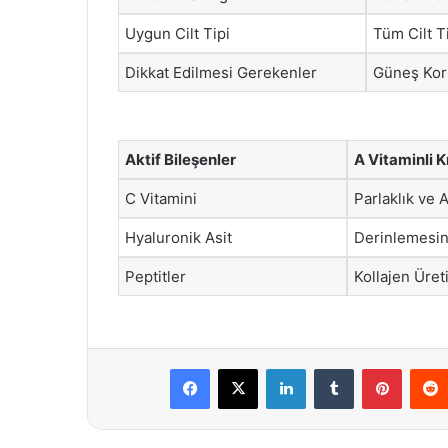
Uygun Cilt Tipi
Tüm Cilt Ti
Dikkat Edilmesi Gerekenler
Güneş Koru
Aktif Bileşenler
A Vitaminli 
C Vitamini
Parlaklık ve 
Hyaluronik Asit
Derinlemesi
Peptitler
Kollajen Üret
Facebook
X
LinkedIn
Tumblr
Pintere