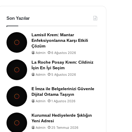
Son Yazılar
Lamisil Krem: Mantar
Enfeksiyonlarına Karşı Etkili
Çözüm
Admin
6 Ağustos 2026
La Roche Posay Krem: Cildiniz
İçin En İyi Seçim
Admin
5 Ağustos 2026
E İmza ile Belgelerinizi Güvenle
Dijital Ortama Taşıyın
Admin
1 Ağustos 2026
Kurumsal Hediyelerde Şıklığın
Yeni Adresi
Admin
25 Temmuz 2026