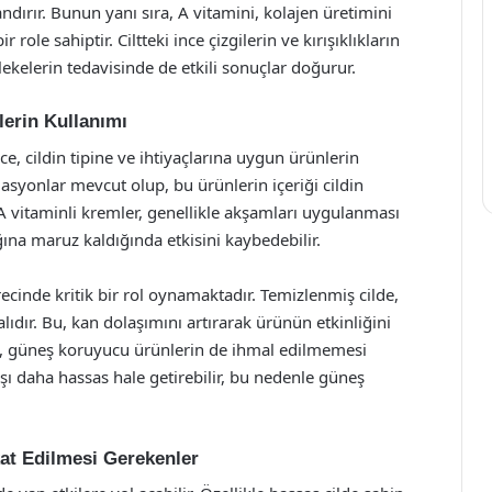
dırır. Bunun yanı sıra, A vitamini, kolajen üretimini
 role sahiptir. Ciltteki ince çizgilerin ve kırışıklıkların
kelerin tedavisinde de etkili sonuçlar doğurur.
lerin Kullanımı
, cildin tipine ve ihtiyaçlarına uygun ürünlerin
ülasyonlar mevcut olup, bu ürünlerin içeriği cildin
. A vitaminli kremler, genellikle akşamları uygulanması
ğına maruz kaldığında etkisini kaybedebilir.
cinde kritik bir rol oynamaktadır. Temizlenmiş cilde,
dır. Bu, kan dolaşımını artırarak ürünün etkinliğini
ken, güneş koruyucu ürünlerin de ihmal edilmemesi
rşı daha hassas hale getirebilir, bu nedenle güneş
kat Edilmesi Gerekenler