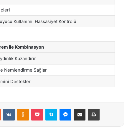
pleri
yucu Kullanımı, Hassasiyet Kontrolü
Krem ile Kombinasyon
Aydınlık Kazandırır
ne Nemlendirme Sağlar
imini Destekler
st
Reddit
VKontakte
Odnoklassniki
Pocket
Skype
Messenger
E-Posta ile paylaş
Yazdır