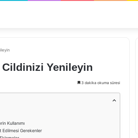
ileyin
 Cildinizi Yenileyin
3 dakika okuma süresi
rin Kullanımı
at Edilmesi Gerekenler
 Eklemeler