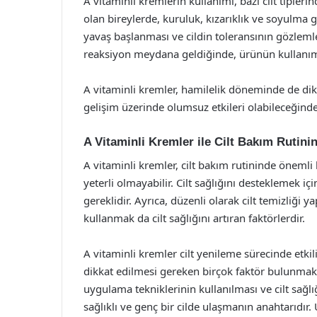
A vitaminli kremlerin kullanımı, bazı cilt tiplerin
olan bireylerde, kuruluk, kızarıklık ve soyulma g
yavaş başlanması ve cildin toleransının gözlemlen
reaksiyon meydana geldiğinde, ürünün kullanım
A vitaminli kremler, hamilelik döneminde de dikka
gelişim üzerinde olumsuz etkileri olabileceğind
A Vitaminli Kremler ile Cilt Bakım Rutini
A vitaminli kremler, cilt bakım rutininde önemli
yeterli olmayabilir. Cilt sağlığını desteklemek i
gereklidir. Ayrıca, düzenli olarak cilt temizliği
kullanmak da cilt sağlığını artıran faktörlerdir.
A vitaminli kremler cilt yenileme sürecinde etkili
dikkat edilmesi gereken birçok faktör bulunmakta
uygulama tekniklerinin kullanılması ve cilt sağl
sağlıklı ve genç bir cilde ulaşmanın anahtarıdır. 