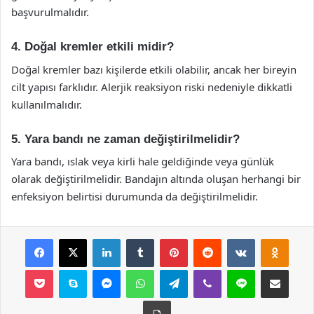
başvurulmalıdır.
4. Doğal kremler etkili midir?
Doğal kremler bazı kişilerde etkili olabilir, ancak her bireyin
cilt yapısı farklıdır. Alerjik reaksiyon riski nedeniyle dikkatli
kullanılmalıdır.
5. Yara bandı ne zaman değiştirilmelidir?
Yara bandı, ıslak veya kirli hale geldiğinde veya günlük
olarak değiştirilmelidir. Bandajın altında oluşan herhangi bir
enfeksiyon belirtisi durumunda da değiştirilmelidir.
Facebook
X
LinkedIn
Tumblr
Pinterest
Reddit
VKontakte
Odnok
Pocket
Skype
Messenger
WhatsApp
Telegram
Viber
Line
E-Posta ile payla
Yazdır