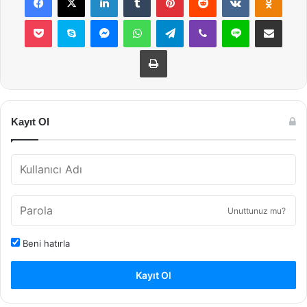
Pocket
Skype
Messenger
WhatsApp
Telegram
Viber
Line
E-Posta ile payla
Yazdır
Kayıt Ol
Unuttunuz mu?
Beni hatırla
Kayıt Ol