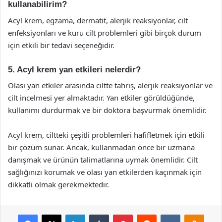
kullanabilirim?
Acyl krem, egzama, dermatit, alerjik reaksiyonlar, cilt
enfeksiyonları ve kuru cilt problemleri gibi birçok durum
için etkili bir tedavi seçeneğidir.
5. Acyl krem yan etkileri nelerdir?
Olası yan etkiler arasında ciltte tahriş, alerjik reaksiyonlar ve
cilt incelmesi yer almaktadır. Yan etkiler görüldüğünde,
kullanımı durdurmak ve bir doktora başvurmak önemlidir.
Acyl krem, ciltteki çeşitli problemleri hafifletmek için etkili
bir çözüm sunar. Ancak, kullanmadan önce bir uzmana
danışmak ve ürünün talimatlarına uymak önemlidir. Cilt
sağlığınızı korumak ve olası yan etkilerden kaçınmak için
dikkatli olmak gerekmektedir.
Facebook
X
LinkedIn
Tumblr
Pinterest
Reddit
VKontakte
Odnok