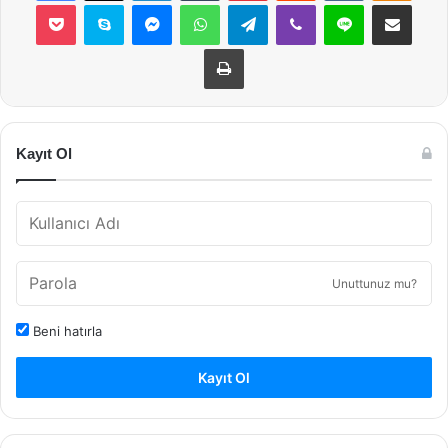
Pocket
Skype
Messenger
WhatsApp
Telegram
Viber
Line
E-Posta ile payla
Yazdır
Kayıt Ol
Unuttunuz mu?
Beni hatırla
Kayıt Ol