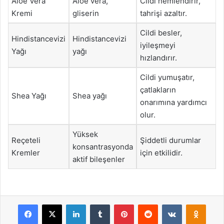
Aloe Vera
Aloe vera,
Cildi nemlendirir,
Kremi
gliserin
tahrişi azaltır.
Cildi besler,
Hindistancevizi
Hindistancevizi
iyileşmeyi
Yağı
yağı
hızlandırır.
Cildi yumuşatır,
çatlakların
Shea Yağı
Shea yağı
onarımına yardımcı
olur.
Yüksek
Reçeteli
Şiddetli durumlar
konsantrasyonda
Kremler
için etkilidir.
aktif bileşenler
Facebook
X
LinkedIn
Tumblr
Pinterest
Reddit
VKontakte
Odnok