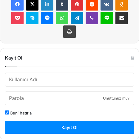
Pocket
Skype
Messenger
WhatsApp
Telegram
Viber
Line
E-Posta ile payla
Yazdır
Kayıt Ol
Unuttunuz mu?
Beni hatırla
Kayıt Ol