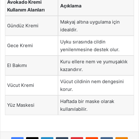
Avokado Kremi
Açıklama
Kullanım Alanları
Makyaj altına uygulama için
Gündüz Kremi
idealdir.
Uyku sırasında cildin
Gece Kremi
yenilenmesine destek olur.
Kuru ellere nem ve yumuşaklık
El Bakımı
kazandırır.
Vücut cildinin nem dengesini
Vücut Kremi
korur.
Haftada bir maske olarak
Yüz Maskesi
kullanılabilir.
Facebook
X
LinkedIn
Tumblr
Pinterest
Reddit
VKontakte
Odnok