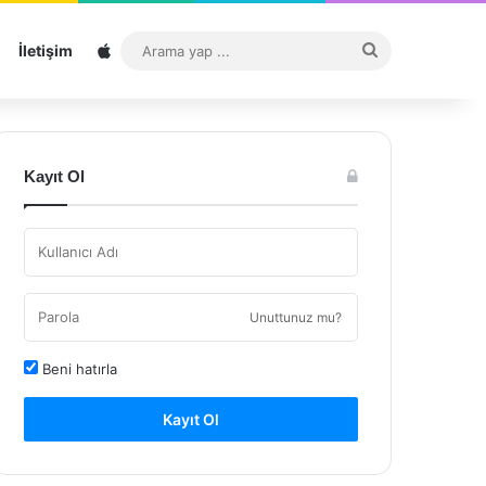
Sitemap
Arama
İletişim
yap
...
Kayıt Ol
Unuttunuz mu?
Beni hatırla
Kayıt Ol