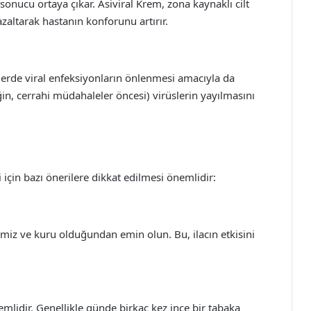
onucu ortaya çıkar. Asiviral Krem, zona kaynaklı cilt
azaltarak hastanın konforunu artırır.
eylerde viral enfeksiyonların önlenmesi amacıyla da
eğin, cerrahi müdahaleler öncesi) virüslerin yayılmasını
si için bazı önerilere dikkat edilmesi önemlidir:
iz ve kuru olduğundan emin olun. Bu, ilacın etkisini
lidir. Genellikle günde birkaç kez ince bir tabaka