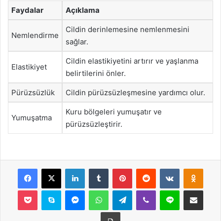
Faydalar
Açıklama
Cildin derinlemesine nemlenmesini
Nemlendirme
sağlar.
Cildin elastikiyetini artırır ve yaşlanma
Elastikiyet
belirtilerini önler.
Pürüzsüzlük
Cildin pürüzsüzleşmesine yardımcı olur.
Kuru bölgeleri yumuşatır ve
Yumuşatma
pürüzsüzleştirir.
Facebook
X
LinkedIn
Tumblr
Pinterest
Reddit
VKontakte
Odnok
Pocket
Skype
Messenger
WhatsApp
Telegram
Viber
Line
E-Posta ile payla
Yazdır