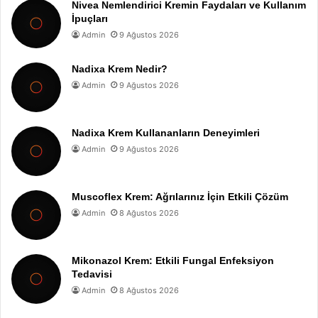
Nivea Nemlendirici Kremin Faydaları ve Kullanım
İpuçları
Admin
9 Ağustos 2026
Nadixa Krem Nedir?
Admin
9 Ağustos 2026
Nadixa Krem Kullananların Deneyimleri
Admin
9 Ağustos 2026
Muscoflex Krem: Ağrılarınız İçin Etkili Çözüm
Admin
8 Ağustos 2026
Mikonazol Krem: Etkili Fungal Enfeksiyon
Tedavisi
Admin
8 Ağustos 2026