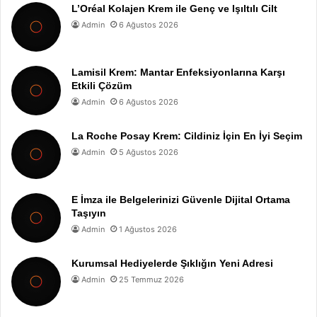
L’Oréal Kolajen Krem ile Genç ve Işıltılı Cilt
Admin
6 Ağustos 2026
Lamisil Krem: Mantar Enfeksiyonlarına Karşı
Etkili Çözüm
Admin
6 Ağustos 2026
La Roche Posay Krem: Cildiniz İçin En İyi Seçim
Admin
5 Ağustos 2026
E İmza ile Belgelerinizi Güvenle Dijital Ortama
Taşıyın
Admin
1 Ağustos 2026
Kurumsal Hediyelerde Şıklığın Yeni Adresi
Admin
25 Temmuz 2026