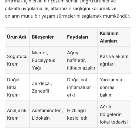
artırmak için etkili bir çözüm sunar. Doğru ürünler ve
dikkatli uygulama ile, atlarınızın sağlığını korumak ve
onların mutlu bir yaşam sürmelerini sağlamak mümkündür.
Kullanım
Ürün Adı
Bileşenler
Faydaları
Alanları
Mentol,
Ağrıyı
Soğutucu
Kas ve eklem
Eucalyptus
hafifletir,
Krem
ağrıları
Yağı
iltihabı azaltır
Doğal
Doğal anti-
Yaralanma
Zerdeçal,
Bitki
inflamatuar
sonrası
Zencefil
Kremi
etki
bakım
Ağrılı
Analjezik
Asetaminofen,
Hızlı ağrı
bölgelerin
Krem
Lidokain
kesici etki
lokal tedavisi