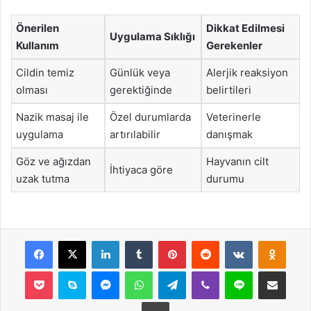
Önerilen
Dikkat Edilmesi
Uygulama Sıklığı
Kullanım
Gerekenler
Cildin temiz
Günlük veya
Alerjik reaksiyon
olması
gerektiğinde
belirtileri
Nazik masaj ile
Özel durumlarda
Veterinerle
uygulama
artırılabilir
danışmak
Göz ve ağızdan
Hayvanın cilt
İhtiyaca göre
uzak tutma
durumu
Facebook
X
LinkedIn
Tumblr
Pinterest
Reddit
VKontakte
Odnok
Pocket
Skype
Messenger
WhatsApp
Telegram
Viber
Line
E-Posta ile payla
Yazdır