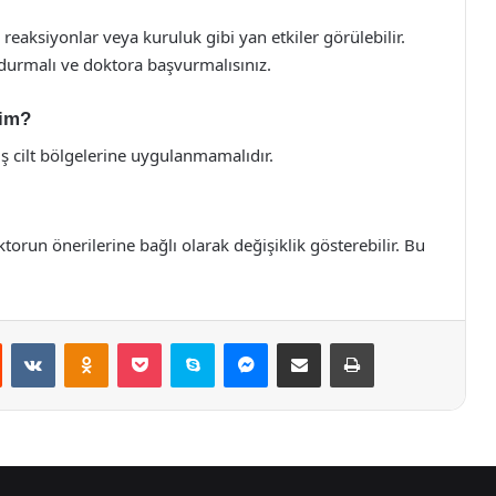
k reaksiyonlar veya kuruluk gibi yan etkiler görülebilir.
durmalı ve doktora başvurmalısınız.
yim?
ş cilt bölgelerine uygulanmamalıdır.
ktorun önerilerine bağlı olarak değişiklik gösterebilir. Bu
st
Reddit
VKontakte
Odnoklassniki
Pocket
Skype
Messenger
E-Posta ile paylaş
Yazdır