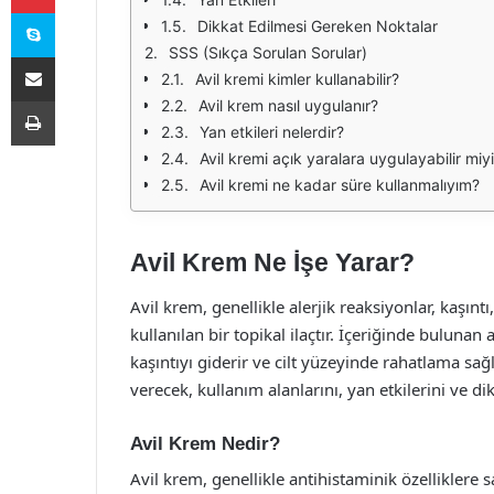
Skype
Dikkat Edilmesi Gereken Noktalar
SSS (Sıkça Sorulan Sorular)
E-Posta ile paylaş
Avil kremi kimler kullanabilir?
Yazdır
Avil krem nasıl uygulanır?
Yan etkileri nelerdir?
Avil kremi açık yaralara uygulayabilir miy
Avil kremi ne kadar süre kullanmalıyım?
Avil Krem Ne İşe Yarar?
Avil krem, genellikle alerjik reaksiyonlar, kaşıntı, 
kullanılan bir topikal ilaçtır. İçeriğinde bulunan 
kaşıntıyı giderir ve cilt yüzeyinde rahatlama sa
verecek, kullanım alanlarını, yan etkilerini ve di
Avil Krem Nedir?
Avil krem, genellikle antihistaminik özelliklere s