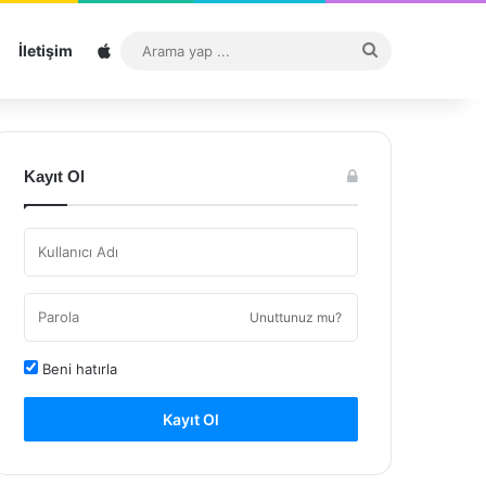
Sitemap
Arama
İletişim
yap
...
Kayıt Ol
Unuttunuz mu?
Beni hatırla
Kayıt Ol