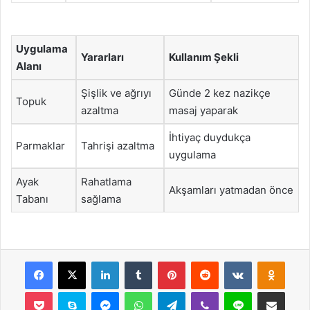
Uygulama
Yararları
Kullanım Şekli
Alanı
Şişlik ve ağrıyı
Günde 2 kez nazikçe
Topuk
azaltma
masaj yaparak
İhtiyaç duydukça
Parmaklar
Tahrişi azaltma
uygulama
Ayak
Rahatlama
Akşamları yatmadan önce
Tabanı
sağlama
Facebook
X
LinkedIn
Tumblr
Pinterest
Reddit
VKontakte
Odnok
Pocket
Skype
Messenger
WhatsApp
Telegram
Viber
Line
E-Posta ile payla