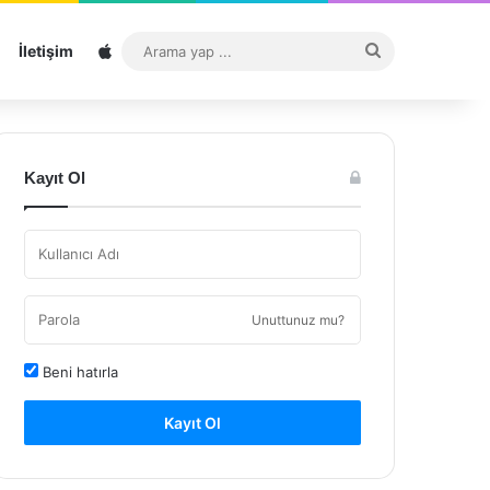
Sitemap
Arama
İletişim
yap
...
Kayıt Ol
Unuttunuz mu?
Beni hatırla
Kayıt Ol