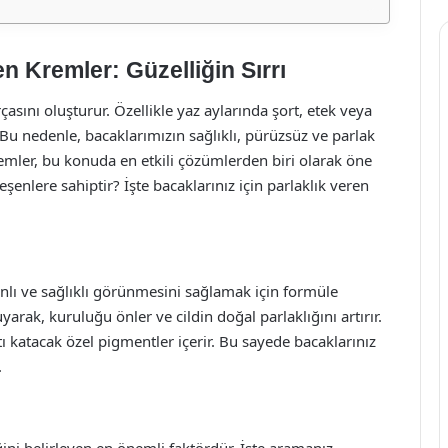
en Kremler: Güzelliğin Sırrı
ını oluşturur. Özellikle yaz aylarında şort, etek veya
 Bu nedenle, bacaklarımızın sağlıklı, pürüzsüz ve parlak
mler, bu konuda en etkili çözümlerden biri olarak öne
leşenlere sahiptir? İşte bacaklarınız için parlaklık veren
canlı ve sağlıklı görünmesini sağlamak için formüle
arak, kuruluğu önler ve cildin doğal parlaklığını artırır.
ltı katacak özel pigmentler içerir. Bu sayede bacaklarınız
.
ğini belirleyen en önemli faktördür. İşte aramanız