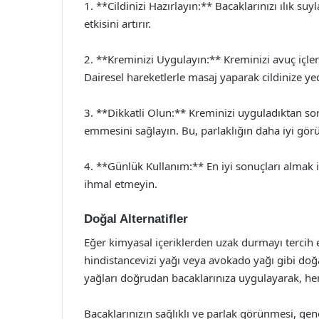
1. **Cildinizi Hazırlayın:** Bacaklarınızı ılık suy
etkisini artırır.
2. **Kreminizi Uygulayın:** Kreminizi avuç içlerin
Dairesel hareketlerle masaj yaparak cildinize yed
3. **Dikkatli Olun:** Kreminizi uyguladıktan so
emmesini sağlayın. Bu, parlaklığın daha iyi gör
4. **Günlük Kullanım:** En iyi sonuçları almak 
ihmal etmeyin.
Doğal Alternatifler
Eğer kimyasal içeriklerden uzak durmayı tercih e
hindistancevizi yağı veya avokado yağı gibi doğal 
yağları doğrudan bacaklarınıza uygulayarak, hem 
Bacaklarınızın sağlıklı ve parlak görünmesi, gene