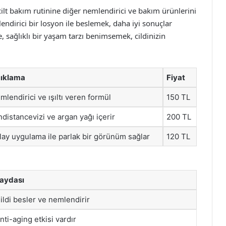
 cilt bakım rutinine diğer nemlendirici ve bakım ürünlerini
endirici bir losyon ile beslemek, daha iyi sonuçlar
e, sağlıklı bir yaşam tarzı benimsemek, cildinizin
ıklama
Fiyat
mlendirici ve ışıltı veren formül
150 TL
ndistancevizi ve argan yağı içerir
200 TL
lay uygulama ile parlak bir görünüm sağlar
120 TL
aydası
ildi besler ve nemlendirir
nti-aging etkisi vardır