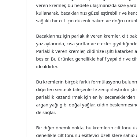
veren kremler, bu hedefe ulaşmanızda size yardımc
kullanarak, bacaklarınızı güzelleştirebilir ve ke
sağlıklı bir cilt için düzenli bakım ve doğru ürün
Bacaklarınız için parlaklık veren kremler, cilt bak
yaz aylarında, kısa şortlar ve etekler giyildiği
Parlaklık veren kremler, cildinize ışıltı katarken
besler. Bu ürünler, genellikle hafif yapılıdır ve c
idealdirler.
Bu kremlerin birçok farklı formülasyonu bulunmak
diğerleri sentetik bileşenlerle zenginleştirilmişti
parlaklık kazandırmak için en iyi seçeneklerden b
argan yağı gibi doğal yağlar, cildin beslenmesi
de sağlar.
Bir diğer önemli nokta, bu kremlerin cilt tonu üz
genellikle cilt tonunu eşitleyici özelliklere sahi