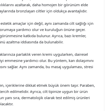
klılıklarını azaltarak, daha homojen bir görünüm elde
aylarında bronzlaşan ciltler için oldukça avantajlıdır.
estetik amaçlar için değil, aynı zamanda cilt sağlığı için
 korumaya yardımcı olur ve kuruluğun önüne geçer.
ı görünmesine katkıda bulunur. Ayrıca, bazı kremler,
münü azaltma iddiasında da bulunabilir.
larınıza parlaklık veren kremi uygularken, dairesel
 iyi emmesine yardımcı olur. Bu yöntem, kan dolaşımını
sını sağlar. Aynı zamanda, bu masaj uygulaması, stresi
ken, içeriklerine dikkat etmek büyük önem taşır. Paraben,
ercih edilmelidir. Ayrıca, cilt tipinize uygun bir ürün
n yanı sıra, dermatolojik olarak test edilmiş ürünleri
lacaktır.