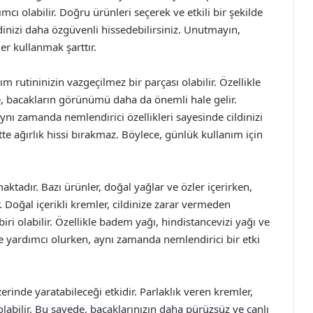
ı olabilir. Doğru ürünleri seçerek ve etkili bir şekilde
ndinizi daha özgüvenli hissedebilirsiniz. Unutmayın,
ler kullanmak şarttır.
ım rutininizin vazgeçilmez bir parçası olabilir. Özellikle
nde, bacakların görünümü daha da önemli hale gelir.
 aynı zamanda nemlendirici özellikleri sayesinde cildinizi
iltte ağırlık hissi bırakmaz. Böylece, günlük kullanım için
tadır. Bazı ürünler, doğal yağlar ve özler içerirken,
r. Doğal içerikli kremler, cildinize zarar vermeden
iri olabilir. Özellikle badem yağı, hindistancevizi yağı ve
ne yardımcı olurken, aynı zamanda nemlendirici bir etki
erinde yaratabileceği etkidir. Parlaklık veren kremler,
p olabilir. Bu sayede, bacaklarınızın daha pürüzsüz ve canlı