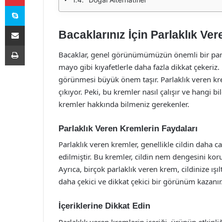
Skype
E-Posta ile paylaş
Bacaklarınız İçin Parlaklık Ver
Yazdır
Bacaklar, genel görünümümüzün önemli bir parças
mayo gibi kıyafetlerle daha fazla dikkat çekeriz.
görünmesi büyük önem taşır. Parlaklık veren kre
çıkıyor. Peki, bu kremler nasıl çalışır ve hangi bi
kremler hakkında bilmeniz gerekenler.
Parlaklık Veren Kremlerin Faydaları
Parlaklık veren kremler, genellikle cildin daha 
edilmiştir. Bu kremler, cildin nem dengesini koruy
Ayrıca, birçok parlaklık veren krem, cildinize ışı
daha çekici ve dikkat çekici bir görünüm kazanır
İçeriklerine Dikkat Edin
Parlaklık veren kremlerin içeriği, ürünün etkinli