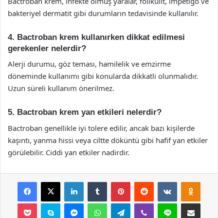
Bactroban krem, infekte olmuş yaralar, folikülit, impetigo ve
bakteriyel dermatit gibi durumların tedavisinde kullanılır.
4. Bactroban krem kullanırken dikkat edilmesi
gerekenler nelerdir?
Alerji durumu, göz teması, hamilelik ve emzirme
döneminde kullanımı gibi konularda dikkatli olunmalıdır.
Uzun süreli kullanım önerilmez.
5. Bactroban krem yan etkileri nelerdir?
Bactroban genellikle iyi tolere edilir, ancak bazı kişilerde
kaşıntı, yanma hissi veya ciltte döküntü gibi hafif yan etkiler
görülebilir. Ciddi yan etkiler nadirdir.
Facebook
X
LinkedIn
Tumblr
Pinterest
Reddit
VKontakte
Odnok
Pocket
Skype
Messenger
WhatsApp
Telegram
Viber
Line
E-Posta ile payla