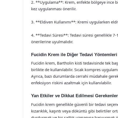
2. **Uygulama**: Krem, enfekte bölgeye ince bi
kez uygulanması önerilir.
3. **Eldiven Kullanımı**: Kremi uygularken eldiv
4. **Tedavi Süresi**: Tedavi süresi genellikle 7
önerilerine uyulmalıdır.
Fucidin Krem ile Diğer Tedavi Yöntemleri
Fucidin krem, Bartholin kisti tedavisinde tek başı
birlikte de kullanılabilir. Sıcak kompres uygulamak
Ayrıca, bazı durumlarda cerrahi müdahale gerek
enfeksiyon riskini azaltmak için kullanılabilir.
Yan Etkiler ve Dikkat Edilmesi Gerekenler
Fucidin krem genellikle güvenli bir tedavi seçene
kızarıklık, kaşıntı veya döküntü gibi belirtiler o
durdurmak ve bir sağlık uzmanına başvurmak öne