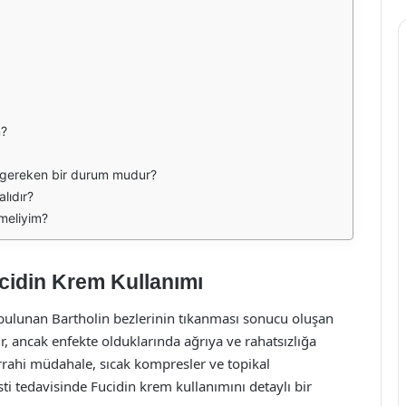
m?
i gereken bir durum mudur?
lıdır?
tmeliyim?
ucidin Krem Kullanımı
e bulunan Bartholin bezlerinin tıkanması sonucu oluşan
zdır, ancak enfekte olduklarında ağrıya ve rahatsızlığa
errahi müdahale, sıcak kompresler ve topikal
isti tedavisinde Fucidin krem kullanımını detaylı bir