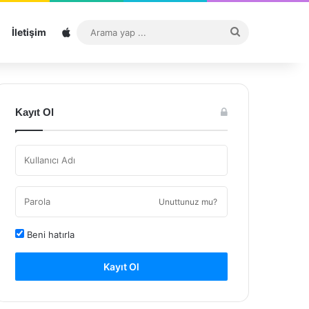
Sitemap
Arama
İletişim
yap
...
Kayıt Ol
Unuttunuz mu?
Beni hatırla
Kayıt Ol