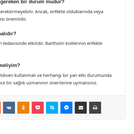
si gereken bir durum mudur?
i gerektirmeyebilir. Ancak, enfekte olduklarında veya
esi önemlidir.
alıdır?
 tedavisinde etkilidir. Bartholin kistlerinin enfekte
tmeliyim?
ldiven kullanmalı ve herhangi bir yan etki durumunda
nce bir sağlık uzmanının önerilerine uymalısınız.
st
Reddit
VKontakte
Odnoklassniki
Pocket
Skype
Messenger
E-Posta ile paylaş
Yazdır