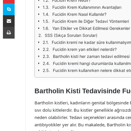
Fucidin Krem Nedir?
Skype
Fucidin Krem Kullanımının Avantajları
Fucidin Krem Nasıl Kullanılır?
E-Posta ile paylaş
Fucidin Krem ile Diğer Tedavi Yöntemleri
Yazdır
Yan Etkiler ve Dikkat Edilmesi Gerekenler
SSS (Sıkça Sorulan Sorular)
Fucidin kremi ne kadar süre kullanmalıyı
Fucidin krem yan etkileri nelerdir?
Bartholin kisti her zaman tedavi edilmes
Fucidin kremi hangi durumlarda kullanılma
Fucidin krem kullanırken nelere dikkat e
Bartholin Kisti Tedavisinde F
Bartholin kistleri, kadınların genital bölgesind
sıvı dolu kitlelerdir. Bu kistler genellikle ağrısı
neden olabilirler. Tedavi seçenekleri arasında c
antibiyotikler yer alır. Bu makalede, Bartholin k