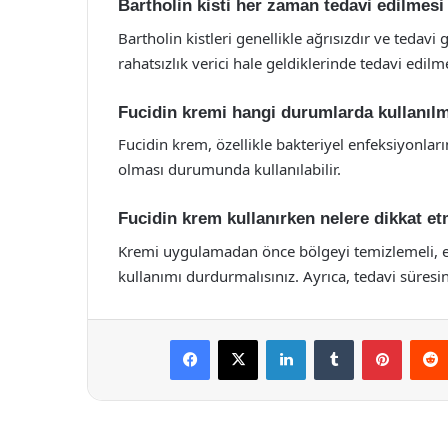
Bartholin kisti her zaman tedavi edilme
Bartholin kistleri genellikle ağrısızdır ve tedav
rahatsızlık verici hale geldiklerinde tedavi edilm
Fucidin kremi hangi durumlarda kullanılm
Fucidin krem, özellikle bakteriyel enfeksiyonların
olması durumunda kullanılabilir.
Fucidin krem kullanırken nelere dikkat e
Kremi uygulamadan önce bölgeyi temizlemeli, e
kullanımı durdurmalısınız. Ayrıca, tedavi süresi
Facebook
X
LinkedIn
Tumblr
Pintere