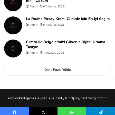
Etkili Çözüm
Admin
6 Ağustos 2026
La Roche Posay Krem: Cildiniz İçin En İyi Seçim
Admin
5 Ağustos 2026
E İmza ile Belgelerinizi Güvenle Dijital Ortama
Taşıyın
Admin
1 Ağustos 2026
Daha Fazla Yükle
unblocked games
evden eve nakliyat
https://nedirblog.com.tr