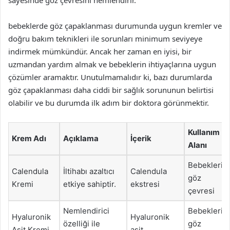
sayesinde göz çevresini nemlendirir.
bebeklerde göz çapaklanması durumunda uygun kremler ve
doğru bakım teknikleri ile sorunları minimum seviyeye
indirmek mümkündür. Ancak her zaman en iyisi, bir
uzmandan yardım almak ve bebeklerin ihtiyaçlarına uygun
çözümler aramaktır. Unutulmamalıdır ki, bazı durumlarda
göz çapaklanması daha ciddi bir sağlık sorununun belirtisi
olabilir ve bu durumda ilk adım bir doktora görünmektir.
Kullanım
Krem Adı
Açıklama
İçerik
Alanı
Bebeklerin
Calendula
İltihabı azaltıcı
Calendula
göz
Kremi
etkiye sahiptir.
ekstresi
çevresi
Nemlendirici
Bebeklerin
Hyaluronik
Hyaluronik
özelliği ile
göz
Asit Kremi
asit