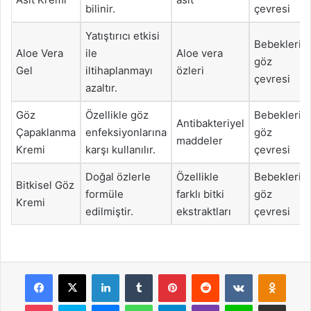
bilinir.
çevresi
Yatıştırıcı etkisi
Bebeklerin
Aloe Vera
ile
Aloe vera
göz
Gel
iltihaplanmayı
özleri
çevresi
azaltır.
Göz
Özellikle göz
Bebeklerin
Antibakteriyel
Çapaklanma
enfeksiyonlarına
göz
maddeler
Kremi
karşı kullanılır.
çevresi
Doğal özlerle
Özellikle
Bebeklerin
Bitkisel Göz
formüle
farklı bitki
göz
Kremi
edilmiştir.
ekstraktları
çevresi
Facebook
X
LinkedIn
Tumblr
Pinterest
Reddit
VKontakte
Odnok
Pocket
Skype
Messenger
WhatsApp
Telegram
Viber
Line
E-Posta ile payla