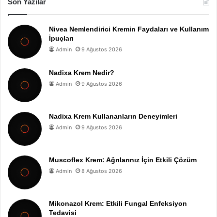
Son Yazılar
Nivea Nemlendirici Kremin Faydaları ve Kullanım
İpuçları
Admin
9 Ağustos 2026
Nadixa Krem Nedir?
Admin
9 Ağustos 2026
Nadixa Krem Kullananların Deneyimleri
Admin
9 Ağustos 2026
Muscoflex Krem: Ağrılarınız İçin Etkili Çözüm
Admin
8 Ağustos 2026
Mikonazol Krem: Etkili Fungal Enfeksiyon
Tedavisi