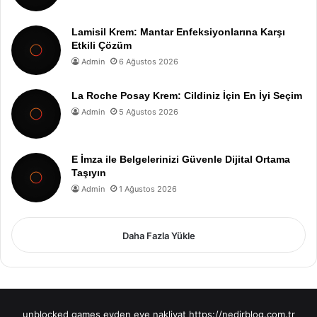
Lamisil Krem: Mantar Enfeksiyonlarına Karşı
Etkili Çözüm
Admin
6 Ağustos 2026
La Roche Posay Krem: Cildiniz İçin En İyi Seçim
Admin
5 Ağustos 2026
E İmza ile Belgelerinizi Güvenle Dijital Ortama
Taşıyın
Admin
1 Ağustos 2026
Daha Fazla Yükle
unblocked games
evden eve nakliyat
https://nedirblog.com.tr