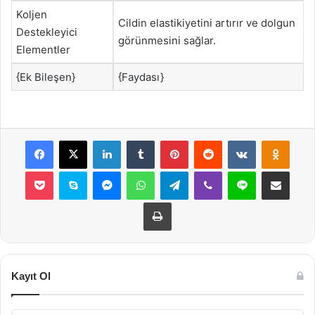
Koljen
Cildin elastikiyetini artırır ve dolgun
Destekleyici
görünmesini sağlar.
Elementler
{Ek Bileşen}
{Faydası}
Facebook
X
LinkedIn
Tumblr
Pinterest
Reddit
VKontakte
Odnok
Pocket
Skype
Messenger
WhatsApp
Telegram
Viber
Line
E-Posta ile payla
Yazdır
Kayıt Ol