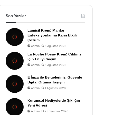
Son Yazılar
Lamisil Krem: Mantar
Enfeksiyonlarına Karşı Etkili
Çözüm
Admin
6 Ağustos 2026
La Roche Posay Krem: Cildiniz
İçin En İyi Seçim
Admin
5 Ağustos 2026
E İmza ile Belgelerinizi Güvenle
Dijital Ortama Taşıyın
Admin
1 Ağustos 2026
Kurumsal Hediyelerde Şıklığın
Yeni Adresi
Admin
25 Temmuz 2026