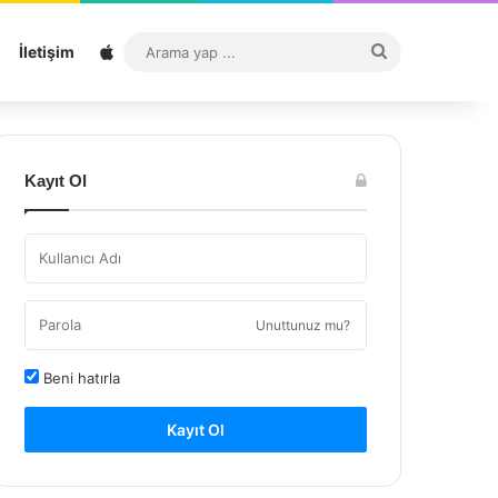
Sitemap
Arama
İletişim
yap
...
Kayıt Ol
Unuttunuz mu?
Beni hatırla
Kayıt Ol