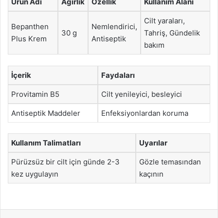
Ürün Adı
Ağırlık
Özellik
Kullanım Alanı
Cilt yaraları,
Bepanthen
Nemlendirici,
30 g
Tahriş, Gündelik
Plus Krem
Antiseptik
bakım
İçerik
Faydaları
Provitamin B5
Cilt yenileyici, besleyici
Antiseptik Maddeler
Enfeksiyonlardan koruma
Kullanım Talimatları
Uyarılar
Pürüzsüz bir cilt için günde 2-3
Gözle temasından
kez uygulayın
kaçının
Facebook
X
LinkedIn
Tumblr
Pinterest
Reddit
VKontakte
Odnok