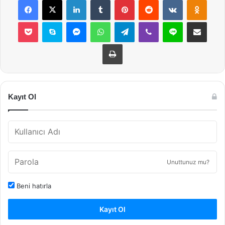
Pocket
Skype
Messenger
WhatsApp
Telegram
Viber
Line
E-Posta ile payla
Yazdır
Kayıt Ol
Unuttunuz mu?
Beni hatırla
Kayıt Ol