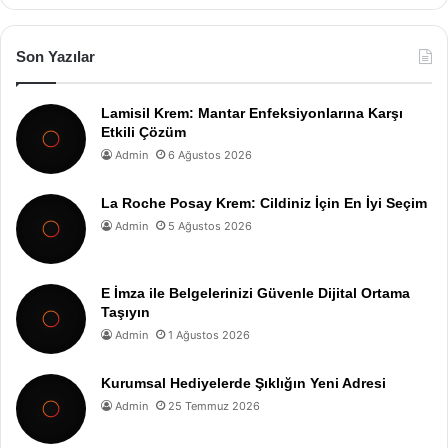
Son Yazılar
Lamisil Krem: Mantar Enfeksiyonlarına Karşı
Etkili Çözüm
Admin
6 Ağustos 2026
La Roche Posay Krem: Cildiniz İçin En İyi Seçim
Admin
5 Ağustos 2026
E İmza ile Belgelerinizi Güvenle Dijital Ortama
Taşıyın
Admin
1 Ağustos 2026
Kurumsal Hediyelerde Şıklığın Yeni Adresi
Admin
25 Temmuz 2026