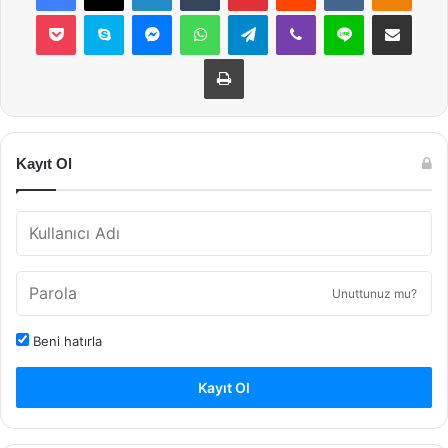
Pocket
Skype
Messenger
WhatsApp
Telegram
Viber
Line
E-Posta ile payla
Yazdır
Kayıt Ol
Unuttunuz mu?
Beni hatırla
Kayıt Ol