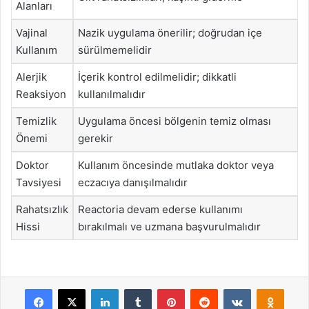
Alanları
Vajinal
Nazik uygulama önerilir; doğrudan içe
Kullanım
sürülmemelidir
Alerjik
İçerik kontrol edilmelidir; dikkatli
Reaksiyon
kullanılmalıdır
Temizlik
Uygulama öncesi bölgenin temiz olması
Önemi
gerekir
Doktor
Kullanım öncesinde mutlaka doktor veya
Tavsiyesi
eczacıya danışılmalıdır
Rahatsızlık
Reactoria devam ederse kullanımı
Hissi
bırakılmalı ve uzmana başvurulmalıdır
Facebook
X
LinkedIn
Tumblr
Pinterest
Reddit
VKontakte
Odnok