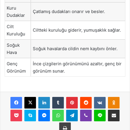
Kuru
Çatlamış dudakları onarır ve besler.
Dudaklar
Cilt
Ciltteki kuruluğu giderir, yumuşaklık sağlar.
Kuruluğu
Soğuk
Soğuk havalarda cildin nem kaybını önler.
Hava
Genç
İnce çizgilerin görünümünü azaltır, genç bir
Görünüm
görünüm sunar.
Facebook
X
LinkedIn
Tumblr
Pinterest
Reddit
VKontakte
Odnok
Pocket
Skype
Messenger
WhatsApp
Telegram
Viber
Line
E-Posta ile payla
Yazdır