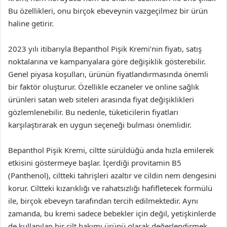
Bu özellikleri, onu birçok ebeveynin vazgeçilmez bir ürün
haline getirir.
2023 yılı itibarıyla Bepanthol Pişik Kremi’nin fiyatı, satış
noktalarına ve kampanyalara göre değişiklik gösterebilir.
Genel piyasa koşulları, ürünün fiyatlandırmasında önemli
bir faktör oluşturur. Özellikle eczaneler ve online sağlık
ürünleri satan web siteleri arasında fiyat değişiklikleri
gözlemlenebilir. Bu nedenle, tüketicilerin fiyatları
karşılaştırarak en uygun seçeneği bulması önemlidir.
Bepanthol Pişik Kremi, ciltte sürüldüğü anda hızla emilerek
etkisini göstermeye başlar. İçerdiği provitamin B5
(Panthenol), ciltteki tahrişleri azaltır ve cildin nem dengesini
korur. Ciltteki kızarıklığı ve rahatsızlığı hafifletecek formülü
ile, birçok ebeveyn tarafından tercih edilmektedir. Aynı
zamanda, bu kremi sadece bebekler için değil, yetişkinlerde
de kullanılan bir cilt bakımı ürünü olarak değerlendirmek