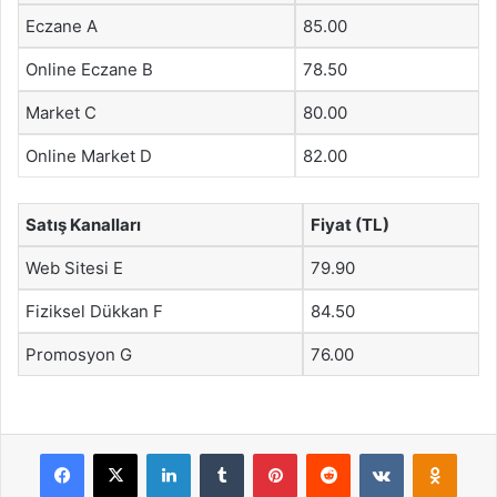
Eczane A
85.00
Online Eczane B
78.50
Market C
80.00
Online Market D
82.00
Satış Kanalları
Fiyat (TL)
Web Sitesi E
79.90
Fiziksel Dükkan F
84.50
Promosyon G
76.00
Facebook
X
LinkedIn
Tumblr
Pinterest
Reddit
VKontakte
Odnok