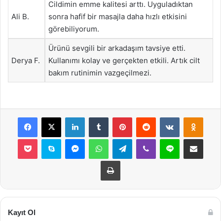
Cildimin emme kalitesi arttı. Uyguladıktan
Ali B.
sonra hafif bir masajla daha hızlı etkisini
görebiliyorum.
Ürünü sevgili bir arkadaşım tavsiye etti.
Derya F.
Kullanımı kolay ve gerçekten etkili. Artık cilt
bakım rutinimin vazgeçilmezi.
Facebook
X
LinkedIn
Tumblr
Pinterest
Reddit
VKontakte
Odnok
Pocket
Skype
Messenger
WhatsApp
Telegram
Viber
Line
E-Posta ile payla
Yazdır
Kayıt Ol