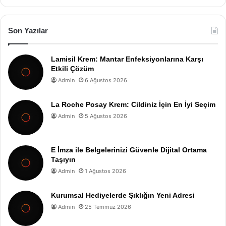
Son Yazılar
Lamisil Krem: Mantar Enfeksiyonlarına Karşı
Etkili Çözüm
Admin
6 Ağustos 2026
La Roche Posay Krem: Cildiniz İçin En İyi Seçim
Admin
5 Ağustos 2026
E İmza ile Belgelerinizi Güvenle Dijital Ortama
Taşıyın
Admin
1 Ağustos 2026
Kurumsal Hediyelerde Şıklığın Yeni Adresi
Admin
25 Temmuz 2026