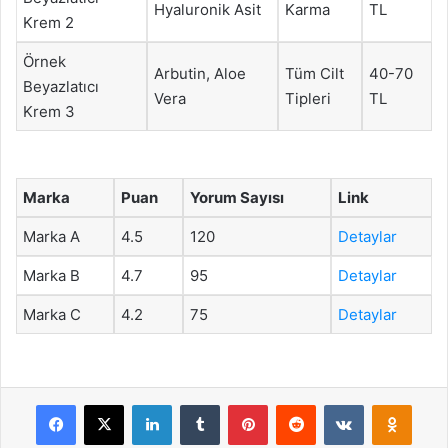
Hyaluronik Asit
Karma
TL
Krem 2
Örnek
Arbutin, Aloe
Tüm Cilt
40-70
Beyazlatıcı
Vera
Tipleri
TL
Krem 3
Marka
Puan
Yorum Sayısı
Link
Marka A
4.5
120
Detaylar
Marka B
4.7
95
Detaylar
Marka C
4.2
75
Detaylar
Facebook
X
LinkedIn
Tumblr
Pinterest
Reddit
VKontakte
Odnok
Pocket
Skype
Messenger
WhatsApp
Telegram
Viber
Line
E-Posta ile payla