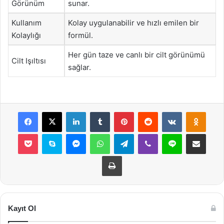
Görünüm
sunar.
Kullanım
Kolay uygulanabilir ve hızlı emilen bir
Kolaylığı
formül.
Her gün taze ve canlı bir cilt görünümü
Cilt Işıltısı
sağlar.
Facebook
X
LinkedIn
Tumblr
Pinterest
Reddit
VKontakte
Odnok
Pocket
Skype
Messenger
WhatsApp
Telegram
Viber
Line
E-Posta ile payla
Yazdır
Kayıt Ol