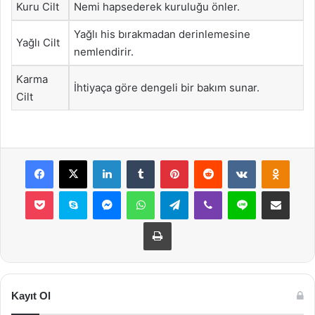
Kuru Cilt
Nemi hapsederek kuruluğu önler.
Yağlı his bırakmadan derinlemesine
Yağlı Cilt
nemlendirir.
Karma
İhtiyaça göre dengeli bir bakım sunar.
Cilt
Facebook
X
LinkedIn
Tumblr
Pinterest
Reddit
VKontakte
Odnok
Pocket
Skype
Messenger
WhatsApp
Telegram
Viber
Line
E-Posta ile payla
Yazdır
Kayıt Ol