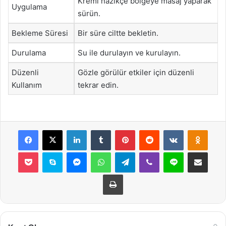
Kremi nazikçe bölgeye masaj yaparak
Uygulama
sürün.
Bekleme Süresi
Bir süre ciltte bekletin.
Durulama
Su ile durulayın ve kurulayın.
Düzenli
Gözle görülür etkiler için düzenli
Kullanım
tekrar edin.
Facebook
X
LinkedIn
Tumblr
Pinterest
Reddit
VKontakte
Odnok
Pocket
Skype
Messenger
WhatsApp
Telegram
Viber
Line
E-Posta ile payla
Yazdır