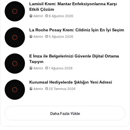
Lamisil Krem: Mantar Enfeksiyonlarına Karşı
Etkili Çözüm
Admin
6 Ağustos 2026
La Roche Posay Krem: Cildiniz İçin En İyi Seçim
Admin
5 Ağustos 2026
E İmza ile Belgelerinizi Güvenle Dijital Ortama
Taşıyın
Admin
1 Ağustos 2026
Kurumsal Hediyelerde Şıklığın Yeni Adresi
Admin
25 Temmuz 2026
Daha Fazla Yükle