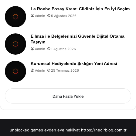
La Roche Posay Krem: Cildiniz İçin En İyi Seçim
Admin
5 Ağustos 2026
E İmza ile Belgelerinizi Güvenle Dijital Ortama
Taşıyın
Admin
1 Ağustos 2026
Kurumsal Hediyelerde Şıklığın Yeni Adresi
Admin
25 Temmuz 2026
Daha Fazla Yükle
unblocked games
evden eve nakliyat
https://nedirblog.com.tr