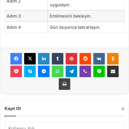
Adım 2
uygulayın.
Adım 3
Emilmesini bekleyin.
Adım 4
Gün boyunca tekrarlayın.
Facebook
X
LinkedIn
Tumblr
Pinterest
Reddit
VKontakte
Odnok
Pocket
Skype
Messenger
WhatsApp
Telegram
Viber
Line
E-Posta ile payla
Yazdır
Kayıt Ol