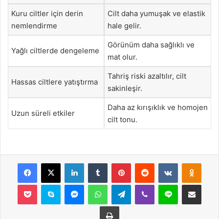
Kuru ciltler için derin
Cilt daha yumuşak ve elastik
nemlendirme
hale gelir.
Görünüm daha sağlıklı ve
Yağlı ciltlerde dengeleme
mat olur.
Tahriş riski azaltılır, cilt
Hassas ciltlere yatıştırma
sakinleşir.
Daha az kırışıklık ve homojen
Uzun süreli etkiler
cilt tonu.
Facebook
X
LinkedIn
Tumblr
Pinterest
Reddit
VKontakte
Odnok
Pocket
Skype
Messenger
WhatsApp
Telegram
Viber
Line
E-Posta ile payla
Yazdır