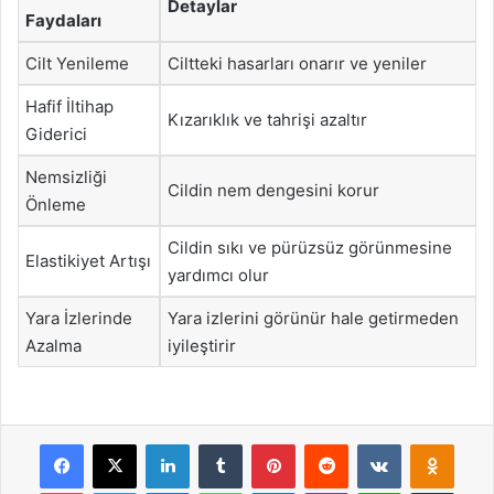
Detaylar
Faydaları
Cilt Yenileme
Ciltteki hasarları onarır ve yeniler
Hafif İltihap
Kızarıklık ve tahrişi azaltır
Giderici
Nemsizliği
Cildin nem dengesini korur
Önleme
Cildin sıkı ve pürüzsüz görünmesine
Elastikiyet Artışı
yardımcı olur
Yara İzlerinde
Yara izlerini görünür hale getirmeden
Azalma
iyileştirir
Facebook
X
LinkedIn
Tumblr
Pinterest
Reddit
VKontakte
Odnok
Pocket
Skype
Messenger
WhatsApp
Telegram
Viber
Line
E-Posta ile payla