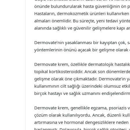
önünde bulundurularak hasta güvenliğinin ön pl
Hastaların, dermokozmetik ürünleri kullanırken
almaları önemlidir. Bu süreçte, yeni tedavi yönte
alanında sağlıklı ve güvenilir gelişmelere kapı a
Dermovate’nin yasaklanması bir kayıptan çok, sağ
yöntemlerinin önünü açacak bir gelişme olarak de
Dermovate krem, özellikle dermatolojik hastalıkl
topikal kortikosteroiddir. Ancak son dönemlerd
gelişme olarak öne çıkmaktadır. Dermovate’in ya
kullanımının cilt sağlığı üzerindeki olumsuz etk
birçok hastayı ve sağlık uzmanını endişelendirmi
Dermovate krem, genellikle egzama, psoriazis ve di
çözüm olarak kullanılıyordu. Ancak, düzenli kull
artırmasına ve hormonal dengesizliklere neden 
başlanmıştı. Dolayısıyla, birçok sağlık otoritesi