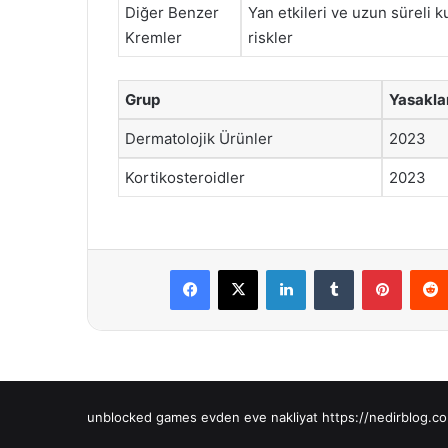
Diğer Benzer
Yan etkileri ve uzun süreli k
Kremler
riskler
Grup
Yasakla
Dermatolojik Ürünler
2023
Kortikosteroidler
2023
Facebook
X
LinkedIn
Tumblr
Pintere
unblocked games
evden eve nakliyat
https://nedirblog.co