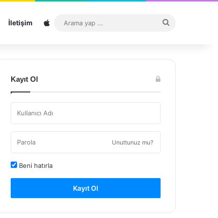
Sitemap
Arama
İletişim
yap
...
Kayıt Ol
Unuttunuz mu?
Beni hatırla
Kayıt Ol