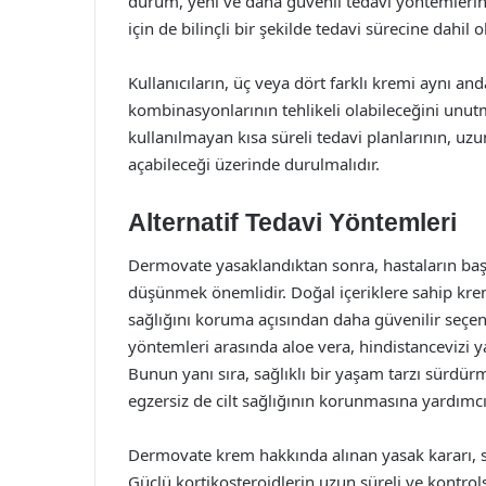
durum, yeni ve daha güvenli tedavi yöntemlerinin g
için de bilinçli bir şekilde tedavi sürecine dahil 
Kullanıcıların, üç veya dört farklı kremi aynı a
kombinasyonlarının tehlikeli olabileceğini un
kullanılmayan kısa süreli tedavi planlarının, uz
açabileceği üzerinde durulmalıdır.
Alternatif Tedavi Yöntemleri
Dermovate yasaklandıktan sonra, hastaların başv
düşünmek önemlidir. Doğal içeriklere sahip kremler
sağlığını koruma açısından daha güvenilir seçenekl
yöntemleri arasında aloe vera, hindistancevizi y
Bunun yanı sıra, sağlıklı bir yaşam tarzı sürdür
egzersiz de cilt sağlığının korunmasına yardımcı 
Dermovate krem hakkında alınan yasak kararı, sa
Güçlü kortikosteroidlerin uzun süreli ve kontrols