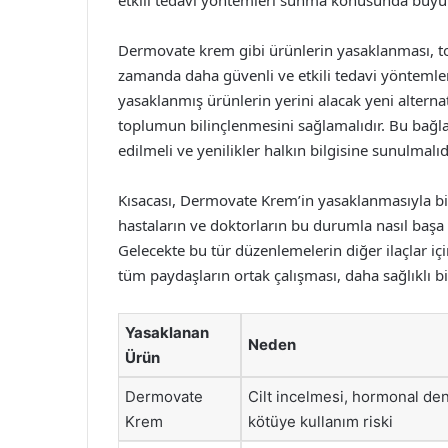
etkili tedavi yöntemleri sunma konusunda büyü
Dermovate krem gibi ürünlerin yasaklanması, top
zamanda daha güvenli ve etkili tedavi yöntemleri
yasaklanmış ürünlerin yerini alacak yeni alternat
toplumun bilinçlenmesini sağlamalıdır. Bu bağl
edilmeli ve yenilikler halkın bilgisine sunulmalıd
Kısacası, Dermovate Krem’in yasaklanmasıyla bi
hastaların ve doktorların bu durumla nasıl başa
Gelecekte bu tür düzenlemelerin diğer ilaçlar i
tüm paydaşların ortak çalışması, daha sağlıklı b
Yasaklanan
Neden
Ürün
Dermovate
Cilt incelmesi, hormonal den
Krem
kötüye kullanım riski