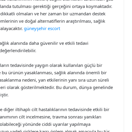
anda tutulması gerektiği gerçeğini ortaya koymaktadır.
 dikkatli olmaları ve her zaman bir uzmandan destek
mlerinin ve doğal alternatiflerin araştırılması, sağlık
ralayacaktır.
güneyşehir escort
lık alanında daha güvenilir ve etkili tedavi
ğerlendirilebilir.
arın tedavisinde yaygın olarak kullanılan güçlü bir
e bu ürünün yasaklanması, sağlık alanında önemli bir
saklanma nedeni, yan etkilerinin yanı sıra uzun süreli
ileri olarak gösterilmektedir. Bu durum, dünya genelinde
ştir.
ğer iltihaplı cilt hastalıklarının tedavisinde etkili bir
anımının cilt incelmesine, travma sonrası yanıkları
olabileceği yönünde ciddi uyarılar yapılmaya
, uzun vadeli risklere karşı önlem almak amacıyla bu tür