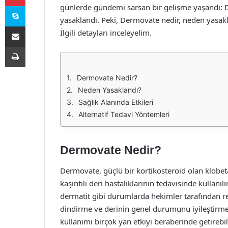
Skype
günlerde gündemi sarsan bir gelişme yaşandı: De
yasaklandı. Peki, Dermovate nedir, neden yasak
E-Posta ile paylaş
İlgili detayları inceleyelim.
Yazdır
Dermovate Nedir?
Neden Yasaklandı?
Sağlık Alanında Etkileri
Alternatif Tedavi Yöntemleri
Dermovate Nedir?
Dermovate, güçlü bir kortikosteroid olan klobeta
kaşıntılı deri hastalıklarının tedavisinde kullanıl
dermatit gibi durumlarda hekimler tarafından reç
dindirme ve derinin genel durumunu iyileştirme 
kullanımı birçok yan etkiyi beraberinde getirebili