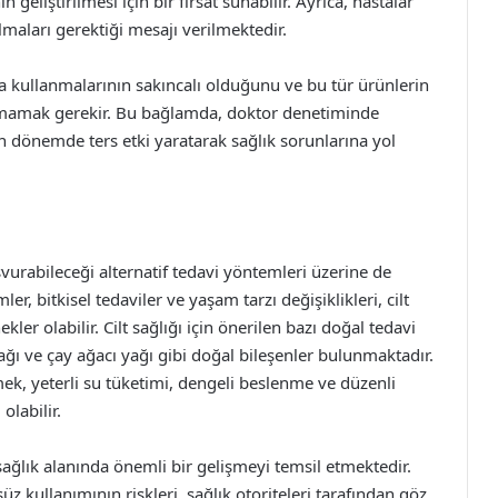
eliştirilmesi için bir fırsat sunabilir. Ayrıca, hastalar
olmaları gerektiği mesajı verilmektedir.
nda kullanmalarının sakıncalı olduğunu ve bu tür ürünlerin
utmamak gerekir. Bu bağlamda, doktor denetiminde
un dönemde ters etki yaratarak sağlık sorunlarına yol
urabileceği alternatif tedavi yöntemleri üzerine de
, bitkisel tedaviler ve yaşam tarzı değişiklikleri, cilt
er olabilir. Cilt sağlığı için önerilen bazı doğal tedavi
ağı ve çay ağacı yağı gibi doğal bileşenler bulunmaktadır.
mek, yeterli su tüketimi, dengeli beslenme ve düzenli
olabilir.
ğlık alanında önemli bir gelişmeyi temsil etmektedir.
üz kullanımının riskleri, sağlık otoriteleri tarafından göz