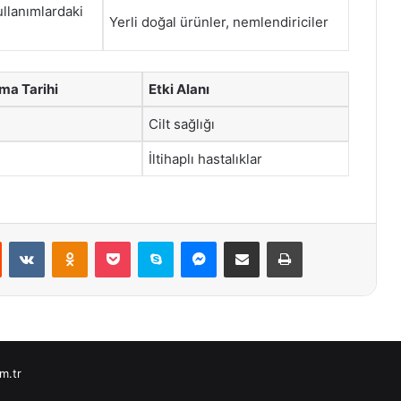
ullanımlardaki
Yerli doğal ürünler, nemlendiriciler
ma Tarihi
Etki Alanı
Cilt sağlığı
İltihaplı hastalıklar
st
Reddit
VKontakte
Odnoklassniki
Pocket
Skype
Messenger
E-Posta ile paylaş
Yazdır
m.tr