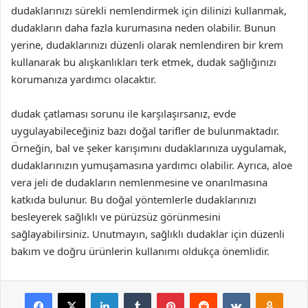
dudaklarınızı sürekli nemlendirmek için dilinizi kullanmak,
dudakların daha fazla kurumasına neden olabilir. Bunun
yerine, dudaklarınızı düzenli olarak nemlendiren bir krem
kullanarak bu alışkanlıkları terk etmek, dudak sağlığınızı
korumanıza yardımcı olacaktır.
dudak çatlaması sorunu ile karşılaşırsanız, evde
uygulayabileceğiniz bazı doğal tarifler de bulunmaktadır.
Örneğin, bal ve şeker karışımını dudaklarınıza uygulamak,
dudaklarınızın yumuşamasına yardımcı olabilir. Ayrıca, aloe
vera jeli de dudakların nemlenmesine ve onarılmasına
katkıda bulunur. Bu doğal yöntemlerle dudaklarınızı
besleyerek sağlıklı ve pürüzsüz görünmesini
sağlayabilirsiniz. Unutmayın, sağlıklı dudaklar için düzenli
bakım ve doğru ürünlerin kullanımı oldukça önemlidir.
Facebook
X
LinkedIn
Tumblr
Pinterest
Reddit
VKontakte
Odnok