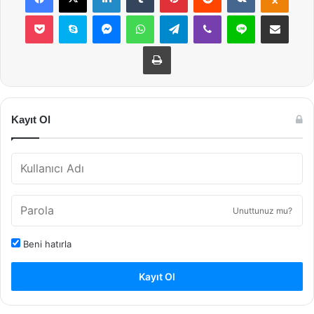
Pocket
Skype
Messenger
WhatsApp
Telegram
Viber
Line
E-Posta ile payla
Yazdır
Kayıt Ol
Unuttunuz mu?
Beni hatırla
Kayıt Ol