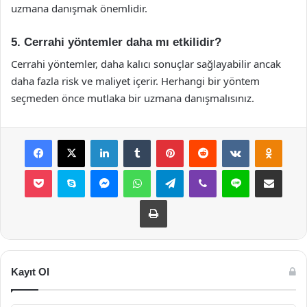
uzmana danışmak önemlidir.
5. Cerrahi yöntemler daha mı etkilidir?
Cerrahi yöntemler, daha kalıcı sonuçlar sağlayabilir ancak
daha fazla risk ve maliyet içerir. Herhangi bir yöntem
seçmeden önce mutlaka bir uzmana danışmalısınız.
Facebook
X
LinkedIn
Tumblr
Pinterest
Reddit
VKontakte
Odnok
Pocket
Skype
Messenger
WhatsApp
Telegram
Viber
Line
E-Posta ile payla
Yazdır
Kayıt Ol