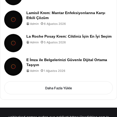
Lamisil Krem: Mantar Enfeksiyonlarına Karşı
Etkili Çözüm
Admin
6 Ağustos 2026
La Roche Posay Krem: Cildiniz İçin En İyi Seçim
Admin
5 Ağustos 2026
E İmza ile Belgelerinizi Güvenle Dijital Ortama
Taşıyın
Admin
1 Ağustos 2026
Daha Fazla Yükle