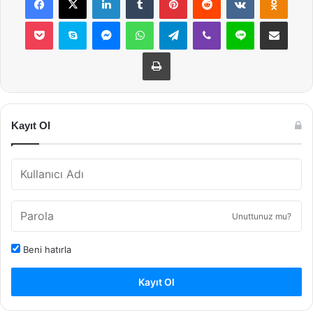
Pocket
Skype
Messenger
WhatsApp
Telegram
Viber
Line
E-Posta ile payla
Yazdır
Kayıt Ol
Unuttunuz mu?
Beni hatırla
Kayıt Ol