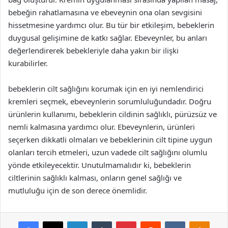
bebeğin rahatlamasına ve ebeveynin ona olan sevgisini
hissetmesine yardımcı olur. Bu tür bir etkileşim, bebeklerin
duygusal gelişimine de katkı sağlar. Ebeveynler, bu anları
değerlendirerek bebekleriyle daha yakın bir ilişki
kurabilirler.
bebeklerin cilt sağlığını korumak için en iyi nemlendirici
kremleri seçmek, ebeveynlerin sorumluluğundadır. Doğru
ürünlerin kullanımı, bebeklerin cildinin sağlıklı, pürüzsüz ve
nemli kalmasına yardımcı olur. Ebeveynlerin, ürünleri
seçerken dikkatli olmaları ve bebeklerinin cilt tipine uygun
olanları tercih etmeleri, uzun vadede cilt sağlığını olumlu
yönde etkileyecektir. Unutulmamalıdır ki, bebeklerin
ciltlerinin sağlıklı kalması, onların genel sağlığı ve
mutluluğu için de son derece önemlidir.
Facebook
X
LinkedIn
Tumblr
Pinterest
Reddit
VKontakte
Odnok