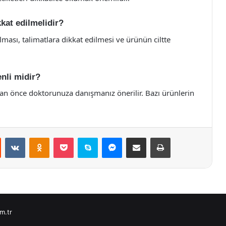
kat edilmelidir?
ası, talimatlara dikkat edilmesi ve ürünün ciltte
nli midir?
n önce doktorunuza danışmanız önerilir. Bazı ürünlerin
st
Reddit
VKontakte
Odnoklassniki
Pocket
Skype
Messenger
E-Posta ile paylaş
Yazdır
m.tr