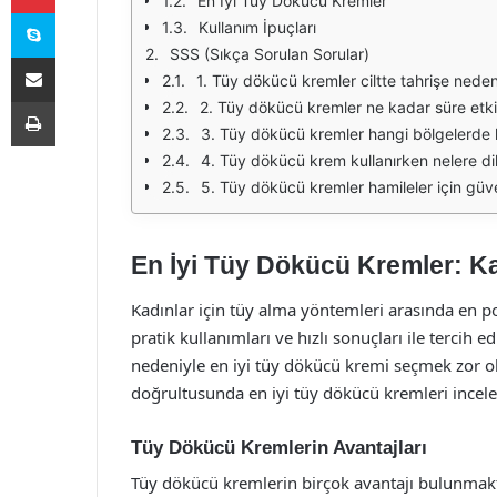
En İyi Tüy Dökücü Kremler
Skype
Kullanım İpuçları
SSS (Sıkça Sorulan Sorular)
E-Posta ile paylaş
1. Tüy dökücü kremler ciltte tahrişe nede
Yazdır
2. Tüy dökücü kremler ne kadar süre etkil
3. Tüy dökücü kremler hangi bölgelerde ku
4. Tüy dökücü krem kullanırken nelere dik
5. Tüy dökücü kremler hamileler için güve
En İyi Tüy Dökücü Kremler: Ka
Kadınlar için tüy alma yöntemleri arasında en p
pratik kullanımları ve hızlı sonuçları ile tercih
nedeniyle en iyi tüy dökücü kremi seçmek zor ol
doğrultusunda en iyi tüy dökücü kremleri incele
Tüy Dökücü Kremlerin Avantajları
Tüy dökücü kremlerin birçok avantajı bulunmakta