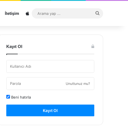
Sitemap
Arama
İletişim
yap
...
Kayıt Ol
Unuttunuz mu?
Beni hatırla
Kayıt Ol