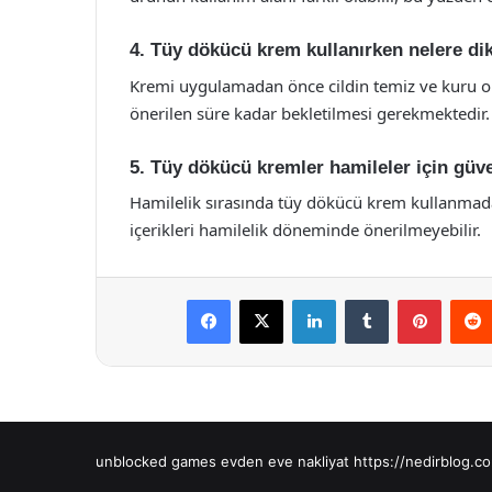
4. Tüy dökücü krem kullanırken nelere dik
Kremi uygulamadan önce cildin temiz ve kuru olm
önerilen süre kadar bekletilmesi gerekmektedir.
5. Tüy dökücü kremler hamileler için güve
Hamilelik sırasında tüy dökücü krem kullanmada
içerikleri hamilelik döneminde önerilmeyebilir.
Facebook
X
LinkedIn
Tumblr
Pintere
unblocked games
evden eve nakliyat
https://nedirblog.co