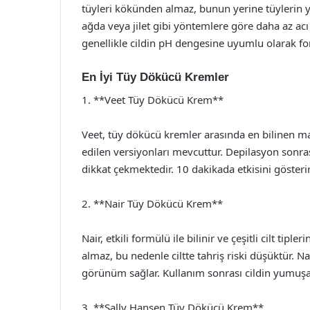
tüyleri kökünden almaz, bunun yerine tüylerin y
ağda veya jilet gibi yöntemlere göre daha az acı
genellikle cildin pH dengesine uyumlu olarak formül
En İyi Tüy Dökücü Kremler
1. **Veet Tüy Dökücü Krem**
Veet, tüy dökücü kremler arasında en bilinen mark
edilen versiyonları mevcuttur. Depilasyon sonrası
dikkat çekmektedir. 10 dakikada etkisini gösterir 
2. **Nair Tüy Dökücü Krem**
Nair, etkili formülü ile bilinir ve çeşitli cilt ti
almaz, bu nedenle ciltte tahriş riski düşüktür. N
görünüm sağlar. Kullanım sonrası cildin yumuşak
3. **Sally Hansen Tüy Dökücü Krem**