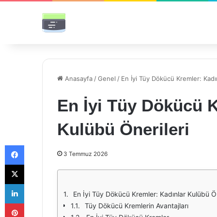
Anasayfa
/
Genel
/
En İyi Tüy Dökücü Kremler: Kadı
En İyi Tüy Dökücü K
Kulübü Önerileri
Facebook
3 Temmuz 2026
X
LinkedIn
En İyi Tüy Dökücü Kremler: Kadınlar Kulübü Ön
Pinterest
Tüy Dökücü Kremlerin Avantajları