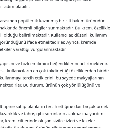
r adım olabilir.
 arasında popülerlik kazanmış bir cilt bakım ürünüdür.
ı hakkında önemli bilgiler sunmaktadır. Bu krem, özellikle
ili olduğu belirtilmektedir. Kullanıcılar, düzenli kullanım
 göründüğünü ifade etmektedirler. Ayrıca, kremde
etkiler yarattığı vurgulanmaktadır.
yapısını ve hızlı emilimini beğendiklerini belirtmektedir.
, kullanıcıların en çok takdir ettiği özelliklerden biridir.
 kullanmayı tercih ettiklerini, bu sayede makyajlarının
rmektedirler. Bu durum, ürünün çok yönlülüğünü ve
t tipine sahip olanların tercih ettiğine dair birçok örnek
ızarıklık ve tahriş gibi sorunların azalmasına yardımcı
r, kremi ciltlerinde oluşan sivilce izleri ve lekeler
mektedir. Bu durum, ürünün cilt tonunu dengelemeye