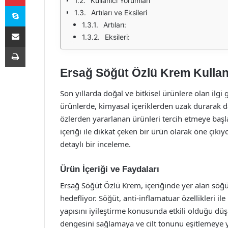
Kullanıcı Yorumları
Skype
Artıları ve Eksileri
Artıları:
E-Posta ile paylaş
Eksileri:
Yazdır
Ersağ Söğüt Özlü Krem Kullan
Son yıllarda doğal ve bitkisel ürünlere olan ilgi
ürünlerde, kimyasal içeriklerden uzak durarak daha
özlerden yararlanan ürünleri tercih etmeye baş
içeriği ile dikkat çeken bir ürün olarak öne çıkıy
detaylı bir inceleme.
Ürün İçeriği ve Faydaları
Ersağ Söğüt Özlü Krem, içeriğinde yer alan söğü
hedefliyor. Söğüt, anti-inflamatuar özellikleri ile b
yapısını iyileştirme konusunda etkili olduğu dü
dengesini sağlamaya ve cilt tonunu eşitlemeye 