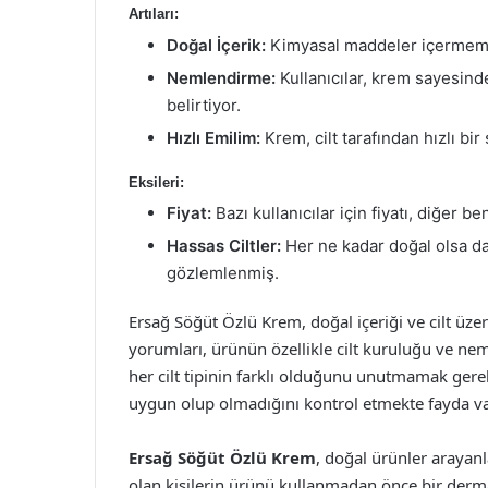
Artıları:
Doğal İçerik:
Kimyasal maddeler içermemesi
Nemlendirme:
Kullanıcılar, krem sayesind
belirtiyor.
Hızlı Emilim:
Krem, cilt tarafından hızlı bir
Eksileri:
Fiyat:
Bazı kullanıcılar için fiyatı, diğer 
Hassas Ciltler:
Her ne kadar doğal olsa da, 
gözlemlenmiş.
Ersağ Söğüt Özlü Krem, doğal içeriği ve cilt üzeri
yorumları, ürünün özellikle cilt kuruluğu ve ne
her cilt tipinin farklı olduğunu unutmamak gere
uygun olup olmadığını kontrol etmekte fayda va
Ersağ Söğüt Özlü Krem
, doğal ürünler arayanlar
olan kişilerin ürünü kullanmadan önce bir dermat