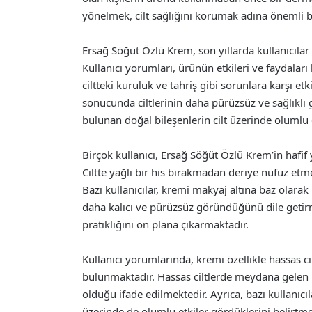
yönelmek, cilt sağlığını korumak adına önemli bi
Ersağ Söğüt Özlü Krem, son yıllarda kullanıcılar
Kullanıcı yorumları, ürünün etkileri ve faydalar
ciltteki kuruluk ve tahriş gibi sorunlara karşı etk
sonucunda ciltlerinin daha pürüzsüz ve sağlıklı
bulunan doğal bileşenlerin cilt üzerinde olumlu 
Birçok kullanıcı, Ersağ Söğüt Özlü Krem’in hafif 
Ciltte yağlı bir his bırakmadan deriye nüfuz etmesi
Bazı kullanıcılar, kremi makyaj altına baz olarak
daha kalıcı ve pürüzsüz göründüğünü dile geti
pratikliğini ön plana çıkarmaktadır.
Kullanıcı yorumlarında, kremi özellikle hassas cil
bulunmaktadır. Hassas ciltlerde meydana gelen k
olduğu ifade edilmektedir. Ayrıca, bazı kullanıcıla
üzerinde de olumlu etkiler gördüklerini belirt