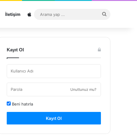
Sitemap
Arama
İletişim
yap
...
Kayıt Ol
Unuttunuz mu?
Beni hatırla
Kayıt Ol