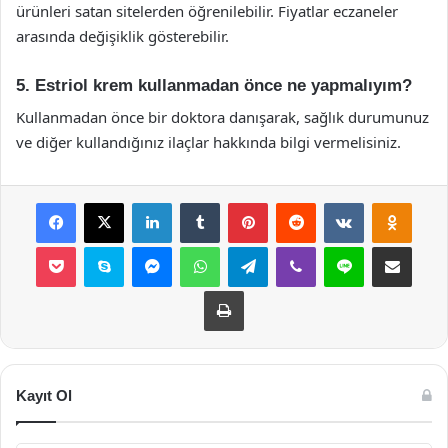
ürünleri satan sitelerden öğrenilebilir. Fiyatlar eczaneler
arasında değişiklik gösterebilir.
5. Estriol krem kullanmadan önce ne yapmalıyım?
Kullanmadan önce bir doktora danışarak, sağlık durumunuz
ve diğer kullandığınız ilaçlar hakkında bilgi vermelisiniz.
Facebook
X
LinkedIn
Tumblr
Pinterest
Reddit
VKontakte
Odnok
Pocket
Skype
Messenger
WhatsApp
Telegram
Viber
Line
E-Posta ile payla
Yazdır
Kayıt Ol