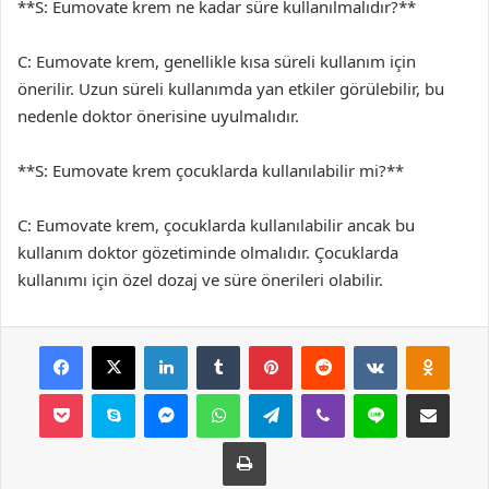
**S: Eumovate krem ne kadar süre kullanılmalıdır?**
C: Eumovate krem, genellikle kısa süreli kullanım için
önerilir. Uzun süreli kullanımda yan etkiler görülebilir, bu
nedenle doktor önerisine uyulmalıdır.
**S: Eumovate krem çocuklarda kullanılabilir mi?**
C: Eumovate krem, çocuklarda kullanılabilir ancak bu
kullanım doktor gözetiminde olmalıdır. Çocuklarda
kullanımı için özel dozaj ve süre önerileri olabilir.
Facebook
X
LinkedIn
Tumblr
Pinterest
Reddit
VKontakte
Odnok
Pocket
Skype
Messenger
WhatsApp
Telegram
Viber
Line
E-Posta ile payla
Yazdır