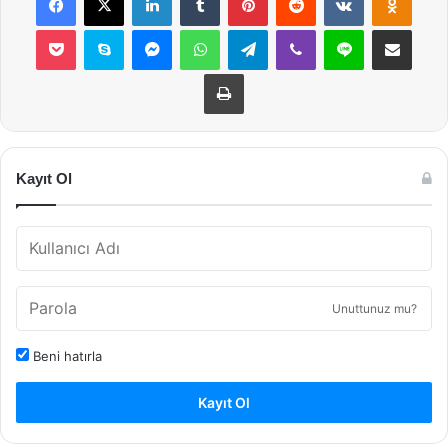
Pocket
Skype
Messenger
WhatsApp
Telegram
Viber
Line
E-Posta ile payla
Yazdır
Kayıt Ol
Unuttunuz mu?
Beni hatırla
Kayıt Ol