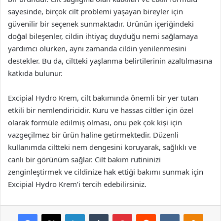
sayesinde, birçok cilt problemi yaşayan bireyler için
güvenilir bir seçenek sunmaktadır. Ürünün içeriğindeki
doğal bileşenler, cildin ihtiyaç duyduğu nemi sağlamaya
yardımcı olurken, aynı zamanda cildin yenilenmesini
destekler. Bu da, ciltteki yaşlanma belirtilerinin azaltılmasına
katkıda bulunur.
Excipial Hydro Krem, cilt bakımında önemli bir yer tutan
etkili bir nemlendiricidir. Kuru ve hassas ciltler için özel
olarak formüle edilmiş olması, onu pek çok kişi için
vazgeçilmez bir ürün haline getirmektedir. Düzenli
kullanımda ciltteki nem dengesini koruyarak, sağlıklı ve
canlı bir görünüm sağlar. Cilt bakım rutininizi
zenginleştirmek ve cildinize hak ettiği bakımı sunmak için
Excipial Hydro Krem’i tercih edebilirsiniz.
Facebook
X
LinkedIn
Tumblr
Pinterest
Reddit
VKontakte
Odnok