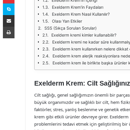
Exelderm Krem'in İçeriği
Skype
Exelderm Krem'in Faydaları
Exelderm Krem Nasıl Kullanılır?
E-Posta ile paylaş
Olası Yan Etkiler
Yazdır
SSS (Sıkça Sorulan Sorular)
Exelderm kremi kimler kullanabilir?
Exelderm kremi ne kadar süre kullanmalı
Exelderm krem kullanırken nelere dikkat
Exelderm krem alerjik reaksiyonlara neden
Exelderm krem ile birlikte başka ürünler k
Exelderm Krem: Cilt Sağlığınız
Cilt sağlığı, genel sağlığımızın önemli bir parç
büyük organımızdır ve sağlıklı bir cilt, hem fizi
faktörler, stres, yanlış beslenme ve genetik etke
krem gibi etkili ürünler devreye girer. Exelderm k
problemlerini tedavi etmek için geliştirilmiş b