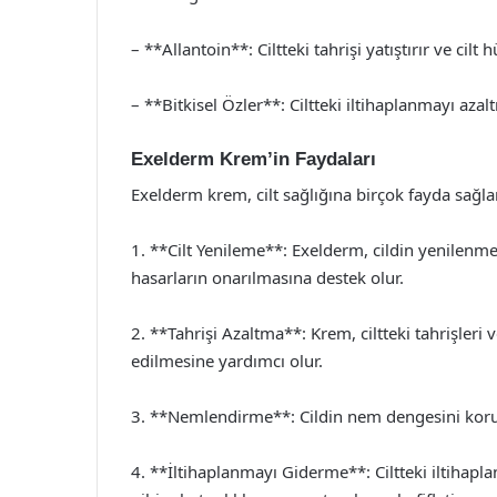
– **Allantoin**: Ciltteki tahrişi yatıştırır ve cilt
– **Bitkisel Özler**: Ciltteki iltihaplanmayı azalt
Exelderm Krem’in Faydaları
Exelderm krem, cilt sağlığına birçok fayda sağlar
1. **Cilt Yenileme**: Exelderm, cildin yenilenmes
hasarların onarılmasına destek olur.
2. **Tahrişi Azaltma**: Krem, ciltteki tahrişleri 
edilmesine yardımcı olur.
3. **Nemlendirme**: Cildin nem dengesini koruy
4. **İltihaplanmayı Giderme**: Ciltteki iltihapl