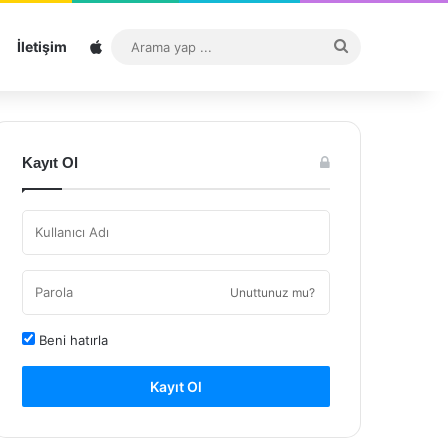
Sitemap
Arama
İletişim
yap
...
Kayıt Ol
Unuttunuz mu?
Beni hatırla
Kayıt Ol