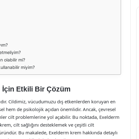
yım?
 etmeliyim?
 olabilir mi?
ullanabilir miyim?
 İçin Etkili Bir Çözüm
asıdır. Cildimiz, vücudumuzu dış etkenlerden koruyan en
ksel hem de psikolojik açıdan önemlidir. Ancak, çevresel
nler cilt problemlerine yol açabilir. Bu noktada, Exelderm
rem, cilt sağlığını desteklemek ve çeşitli cilt
ir üründür. Bu makalede, Exelderm krem hakkında detaylı