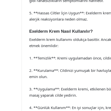
gibi rahatsızlıkların semptomlarını hafifletir.
5. **Hassas Ciltler İçin Uygun**: Exelderm krem, 
alerjik reaksiyonlara neden olmaz.
Exelderm Krem Nasıl Kullanılır?
Exelderm krem kullanımı oldukça basittir. Ancak,
etmek önemlidir:
1. **Temizlik**: Kremi uygulamadan önce, cildiniz
2. **Kurulama**: Cildinizi yumuşak bir havluyl
emin olun.
3. **Uygulama**: Exelderm kremi, etkilenen böl
masaj yaparak cilde yedirin.
4. **Günlük Kullanım**: En iyi sonuçlar için, kr