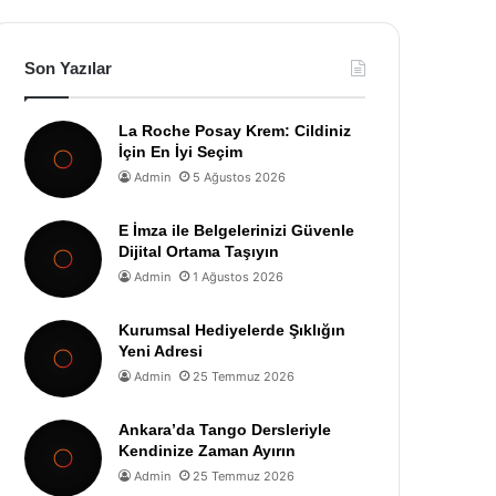
Son Yazılar
La Roche Posay Krem: Cildiniz
İçin En İyi Seçim
Admin
5 Ağustos 2026
E İmza ile Belgelerinizi Güvenle
Dijital Ortama Taşıyın
Admin
1 Ağustos 2026
Kurumsal Hediyelerde Şıklığın
Yeni Adresi
Admin
25 Temmuz 2026
Ankara’da Tango Dersleriyle
Kendinize Zaman Ayırın
Admin
25 Temmuz 2026