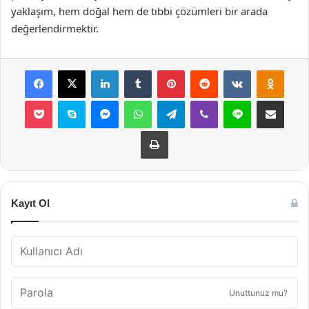
yaklaşım, hem doğal hem de tıbbi çözümleri bir arada
değerlendirmektir.
Facebook
X
LinkedIn
Tumblr
Pinterest
Reddit
VKontakte
Odnok
Pocket
Skype
Messenger
WhatsApp
Telegram
Viber
Line
E-Posta ile payla
Yazdır
Kayıt Ol
Unuttunuz mu?