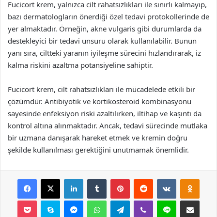
Fucicort krem, yalnızca cilt rahatsızlıkları ile sınırlı kalmayıp,
bazı dermatologların önerdiği özel tedavi protokollerinde de
yer almaktadır. Örneğin, akne vulgaris gibi durumlarda da
destekleyici bir tedavi unsuru olarak kullanılabilir. Bunun
yanı sıra, ciltteki yaranın iyileşme sürecini hızlandırarak, iz
kalma riskini azaltma potansiyeline sahiptir.
Fucicort krem, cilt rahatsızlıkları ile mücadelede etkili bir
çözümdür. Antibiyotik ve kortikosteroid kombinasyonu
sayesinde enfeksiyon riski azaltılırken, iltihap ve kaşıntı da
kontrol altına alınmaktadır. Ancak, tedavi sürecinde mutlaka
bir uzmana danışarak hareket etmek ve kremin doğru
şekilde kullanılması gerektiğini unutmamak önemlidir.
Facebook
X
LinkedIn
Tumblr
Pinterest
Reddit
VKontakte
Odnok
Pocket
Skype
Messenger
WhatsApp
Telegram
Viber
Line
E-Posta ile payla