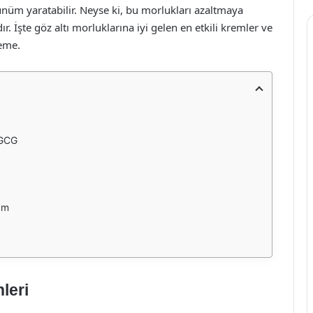
ünüm yaratabilir. Neyse ki, bu morlukları azaltmaya
 İşte göz altı morluklarına iyi gelen en etkili kremler ve
leme.
EGCG
am
leri