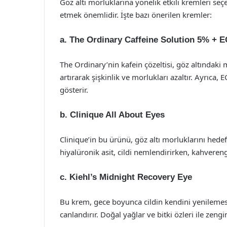
Göz altı morluklarına yönelik etkili kremleri seçer
etmek önemlidir. İşte bazı önerilen kremler:
a.
The Ordinary Caffeine Solution 5% + 
The Ordinary’nin kafein çözeltisi, göz altındaki m
artırarak şişkinlik ve morlukları azaltır. Ayrıca, 
gösterir.
b.
Clinique All About Eyes
Clinique’in bu ürünü, göz altı morluklarını hedef
hiyalüronik asit, cildi nemlendirirken, kahvereng
c.
Kiehl’s Midnight Recovery Eye
Bu krem, gece boyunca cildin kendini yenilemes
canlandırır. Doğal yağlar ve bitki özleri ile zengin