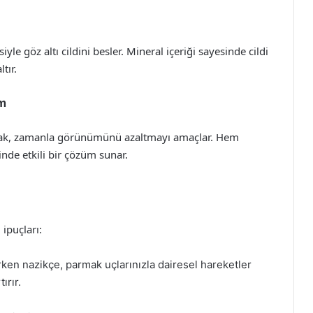
le göz altı cildini besler. Mineral içeriği sayesinde cildi
tır.
am
larak, zamanla görünümünü azaltmayı amaçlar. Hem
inde etkili bir çözüm sunar.
 ipuçları:
ken nazikçe, parmak uçlarınızla dairesel hareketler
ırır.