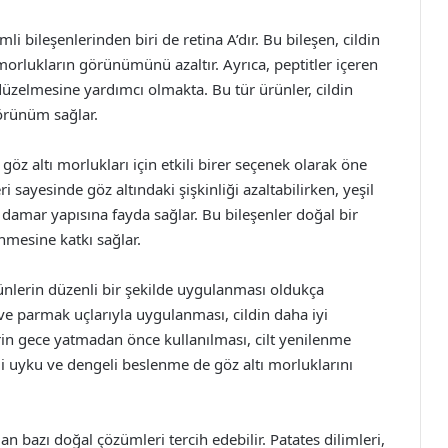
i bileşenlerinden biri de retina A’dır. Bu bileşen, cildin
k morlukların görünümünü azaltır. Ayrıca, peptitler içeren
üzelmesine yardımcı olmakta. Bu tür ürünler, cildin
görünüm sağlar.
göz altı morlukları için etkili birer seçenek olarak öne
i sayesinde göz altındaki şişkinliği azaltabilirken, yeşil
 damar yapısına fayda sağlar. Bu bileşenler doğal bir
nmesine katkı sağlar.
rünlerin düzenli bir şekilde uygulanması oldukça
 ve parmak uçlarıyla uygulanması, cildin daha iyi
n gece yatmadan önce kullanılması, cilt yenilenme
erli uyku ve dengeli beslenme de göz altı morluklarını
lan bazı doğal çözümleri tercih edebilir. Patates dilimleri,