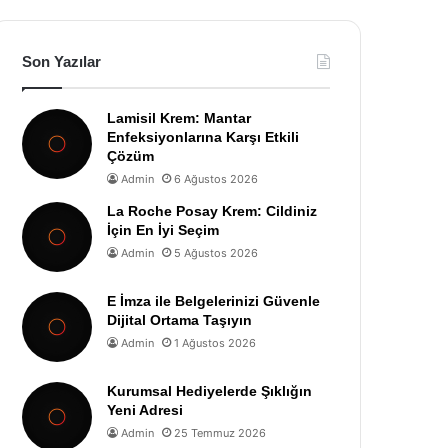
Son Yazılar
Lamisil Krem: Mantar
Enfeksiyonlarına Karşı Etkili
Çözüm
Admin
6 Ağustos 2026
La Roche Posay Krem: Cildiniz
İçin En İyi Seçim
Admin
5 Ağustos 2026
E İmza ile Belgelerinizi Güvenle
Dijital Ortama Taşıyın
Admin
1 Ağustos 2026
Kurumsal Hediyelerde Şıklığın
Yeni Adresi
Admin
25 Temmuz 2026