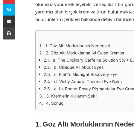
Skype
olumsuz yönde etkileyebilir ve sağlıksız bir gör
yardımcı olan birçok krem ve ürün bulunmaktadır.
E-Posta ile paylaş
bu ürünlerin içerikleri hakkında detaylı bir ince
Yazdır
1. Göz Altı Morluklarının Nedenleri
2. Göz Altı Morluklarına İyi Gelen Kremler
a. The Ordinary Caffeine Solution 5% + 
b. Clinique All About Eyes
c. Kiehl's Midnight Recovery Eye
d. Vichy Aqualia Thermal Eye Balm
e. La Roche-Posay Pigmentclar Eye Cre
3. Kremlerin Kullanım Şekli
4. Sonuç
1. Göz Altı Morluklarının Neden