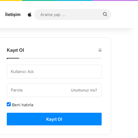
Sitemap
Arama
İletişim
yap
...
Kayıt Ol
Unuttunuz mu?
Beni hatırla
Kayıt Ol