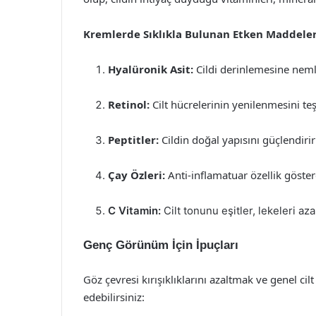
Kremlerde Sıklıkla Bulunan Etken Maddeler
Hyalüronik Asit:
Cildi derinlemesine neml
Retinol:
Cilt hücrelerinin yenilenmesini te
Peptitler:
Cildin doğal yapısını güçlendirir 
Çay Özleri:
Anti-inflamatuar özellik göstere
C Vitamin:
Cilt tonunu eşitler, lekeleri az
Genç Görünüm İçin İpuçları
Göz çevresi kırışıklıklarını azaltmak ve genel cilt
edebilirsiniz: