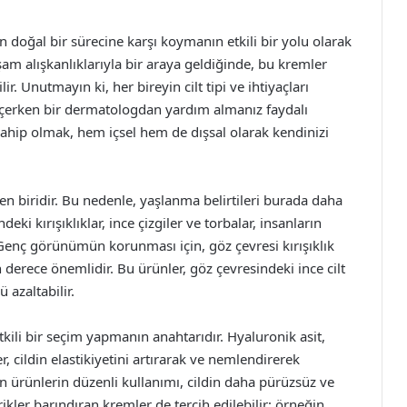
ın doğal bir sürecine karşı koymanın etkili bir yolu olarak
şam alışkanlıklarıyla bir araya geldiğinde, bu kremler
Unutmayın ki, her bireyin cilt tipi ve ihtiyaçları
 seçerken bir dermatologdan yardım almanız faydalı
de sahip olmak, hem içsel hem de dışsal olarak kendinizi
en biridir. Bu nedenle, yaşlanma belirtileri burada daha
deki kırışıklıklar, ince çizgiler ve torbalar, insanların
Genç görünümün korunması için, göz çevresi kırışıklık
erece önemlidir. Bu ürünler, göz çevresindeki ince cilt
azaltabilir.
tkili bir seçim yapmanın anahtarıdır. Hyaluronik asit,
er, cildin elastikiyetini artırarak ve nemlendirerek
en ürünlerin düzenli kullanımı, cildin daha pürüzsüz ve
ikler barındıran kremler de tercih edilebilir; örneğin,