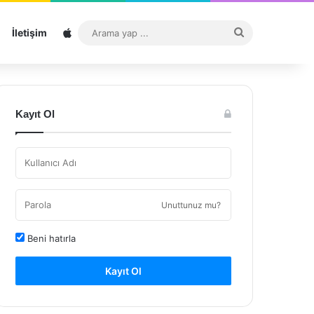
Sitemap
Arama
İletişim
yap
...
Kayıt Ol
Unuttunuz mu?
Beni hatırla
Kayıt Ol