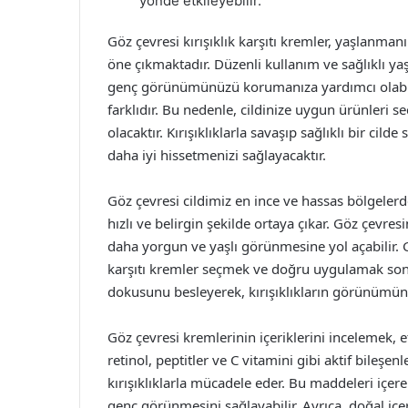
yönde etkileyebilir.
Göz çevresi kırışıklık karşıtı kremler, yaşlanman
öne çıkmaktadır. Düzenli kullanım ve sağlıklı ya
genç görünümünüzü korumanıza yardımcı olabilir. 
farklıdır. Bu nedenle, cildinize uygun ürünleri
olacaktır. Kırışıklıklarla savaşıp sağlıklı bir cil
daha iyi hissetmenizi sağlayacaktır.
Göz çevresi cildimiz en ince ve hassas bölgelerd
hızlı ve belirgin şekilde ortaya çıkar. Göz çevresin
daha yorgun ve yaşlı görünmesine yol açabilir. 
karşıtı kremler seçmek ve doğru uygulamak son d
dokusunu besleyerek, kırışıklıkların görünümünü 
Göz çevresi kremlerinin içeriklerini incelemek, e
retinol, peptitler ve C vitamini gibi aktif bileşenl
kırışıklıklarla mücadele eder. Bu maddeleri içer
genç görünmesini sağlayabilir. Ayrıca, doğal içer