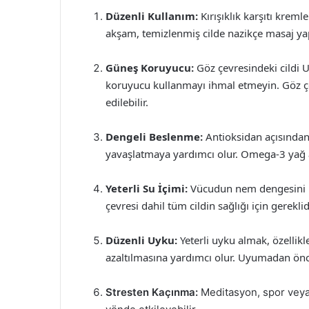
Düzenli Kullanım:
Kırışıklık karşıtı kreml
akşam, temizlenmiş cilde nazikçe masaj ya
Güneş Koruyucu:
Göz çevresindeki cildi 
koruyucu kullanmayı ihmal etmeyin. Göz çe
edilebilir.
Dengeli Beslenme:
Antioksidan açısından
yavaşlatmaya yardımcı olur. Omega-3 yağ asi
Yeterli Su İçimi:
Vücudun nem dengesini k
çevresi dahil tüm cildin sağlığı için gereklid
Düzenli Uyku:
Yeterli uyku almak, özellikl
azaltılmasına yardımcı olur. Uyumadan önc
Stresten Kaçınma:
Meditasyon, spor veya h