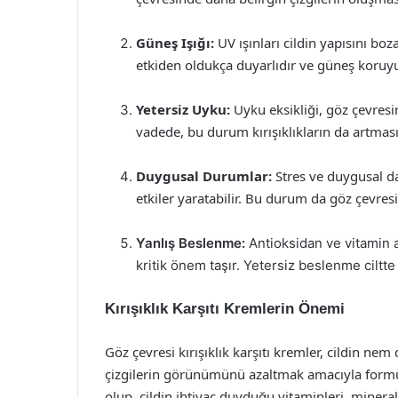
Güneş Işığı:
UV ışınları cildin yapısını bo
etkiden oldukça duyarlıdır ve güneş koruy
Yetersiz Uyku:
Uyku eksikliği, göz çevres
vadede, bu durum kırışıklıkların da artması
Duygusal Durumlar:
Stres ve duygusal da
etkiler yaratabilir. Bu durum da göz çevresind
Yanlış Beslenme:
Antioksidan ve vitamin a
kritik önem taşır. Yetersiz beslenme ciltte
Kırışıklık Karşıtı Kremlerin Önemi
Göz çevresi kırışıklık karşıtı kremler, cildin nem
çizgilerin görünümünü azaltmak amacıyla formüle 
olup, cildin ihtiyaç duyduğu vitaminleri, mineral