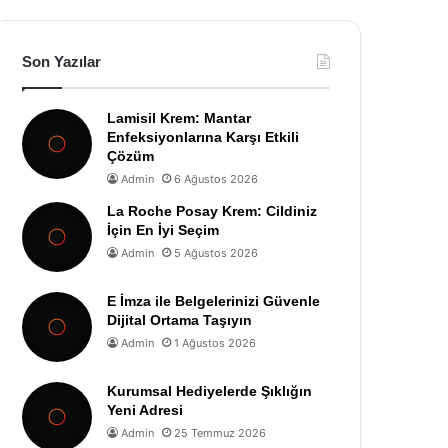
Son Yazılar
Lamisil Krem: Mantar
Enfeksiyonlarına Karşı Etkili
Çözüm
Admin
6 Ağustos 2026
La Roche Posay Krem: Cildiniz
İçin En İyi Seçim
Admin
5 Ağustos 2026
E İmza ile Belgelerinizi Güvenle
Dijital Ortama Taşıyın
Admin
1 Ağustos 2026
Kurumsal Hediyelerde Şıklığın
Yeni Adresi
Admin
25 Temmuz 2026