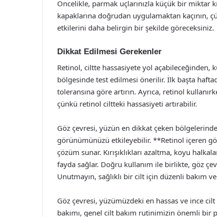
Öncelikle, parmak uçlarınızla küçük bir miktar k
kapaklarına doğrudan uygulamaktan kaçının, çün
etkilerini daha belirgin bir şekilde göreceksiniz.
Dikkat Edilmesi Gerekenler
Retinol, ciltte hassasiyete yol açabileceğinden,
bölgesinde test edilmesi önerilir. İlk başta hafta
toleransına göre artırın. Ayrıca, retinol kullan
çünkü retinol ciltteki hassasiyeti artırabilir.
Göz çevresi, yüzün en dikkat çeken bölgelerinden
görünümünüzü etkileyebilir. **Retinol içeren göz ç
çözüm sunar. Kırışıklıkları azaltma, koyu halkalar
fayda sağlar. Doğru kullanım ile birlikte, göz çe
Unutmayın, sağlıklı bir cilt için düzenli bakım ve
Göz çevresi, yüzümüzdeki en hassas ve ince cilt 
bakımı, genel cilt bakım rutinimizin önemli bir p