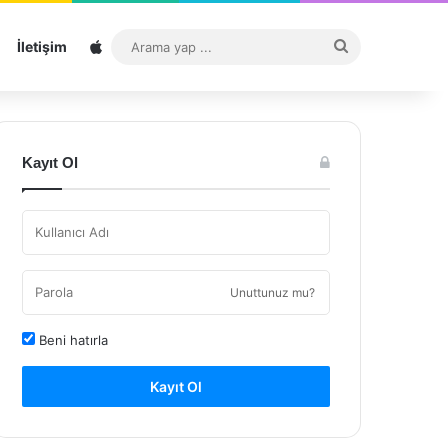
Sitemap
Arama
İletişim
yap
...
Kayıt Ol
Unuttunuz mu?
Beni hatırla
Kayıt Ol