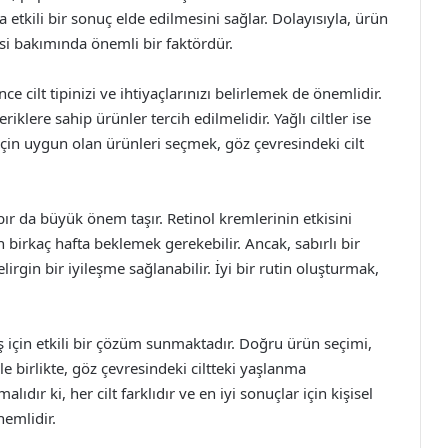
a etkili bir sonuç elde edilmesini sağlar. Dolayısıyla, ürün
esi bakımında önemli bir faktördür.
 cilt tipinizi ve ihtiyaçlarınızı belirlemek de önemlidir.
riklere sahip ürünler tercih edilmelidir. Yağlı ciltler ise
pi için uygun olan ürünleri seçmek, göz çevresindeki cilt
r da büyük önem taşır. Retinol kremlerinin etkisini
 birkaç hafta beklemek gerekebilir. Ancak, sabırlı bir
lirgin bir iyileşme sağlanabilir. İyi bir rutin oluşturmak,
kış için etkili bir çözüm sunmaktadır. Doğru ürün seçimi,
e birlikte, göz çevresindeki ciltteki yaşlanma
dır ki, her cilt farklıdır ve en iyi sonuçlar için kişisel
nemlidir.