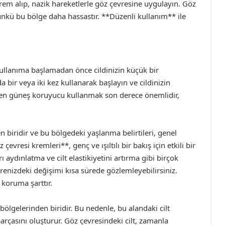
rem alıp, nazik hareketlerle göz çevresine uygulayın. Göz
kü bu bölge daha hassastır. **Düzenli kullanım** ile
 kullanıma başlamadan önce cildinizin küçük bir
da bir veya iki kez kullanarak başlayın ve cildinizin
ırken güneş koruyucu kullanmak son derece önemlidir,
 biridir ve bu bölgedeki yaşlanma belirtileri, genel
evresi kremleri**, genç ve ışıltılı bir bakış için etkili bir
ı aydınlatma ve cilt elastikiyetini artırma gibi birçok
vrenizdeki değişimi kısa sürede gözlemleyebilirsiniz.
 koruma şarttır.
bölgelerinden biridir. Bu nedenle, bu alandaki cilt
arçasını oluşturur. Göz çevresindeki cilt, zamanla