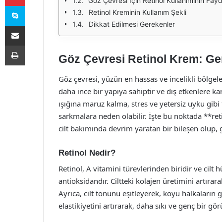
Göz Çevresi İçin Retinol Kullanımının Fayd
Skype
Retinol Kreminin Kullanım Şekli
Dikkat Edilmesi Gerekenler
E-Posta ile paylaş
Yazdır
Göz Çevresi Retinol Krem: Genç 
Göz çevresi, yüzün en hassas ve incelikli bölgele
daha ince bir yapıya sahiptir ve dış etkenlere ka
ışığına maruz kalma, stres ve yetersiz uyku gibi f
sarkmalara neden olabilir. İşte bu noktada **reti
cilt bakımında devrim yaratan bir bileşen olup, gen
Retinol Nedir?
Retinol, A vitamini türevlerinden biridir ve cilt
antioksidandır. Ciltteki kolajen üretimini artırara
Ayrıca, cilt tonunu eşitleyerek, koyu halkaların
elastikiyetini artırarak, daha sıkı ve genç bir gö