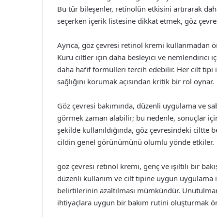
Bu tür bileşenler, retinolün etkisini artırarak dah
seçerken içerik listesine dikkat etmek, göz çevr
Ayrıca, göz çevresi retinol kremi kullanmadan önce
Kuru ciltler için daha besleyici ve nemlendirici içe
daha hafif formülleri tercih edebilir. Her cilt ti
sağlığını korumak açısından kritik bir rol oynar.
Göz çevresi bakımında, düzenli uygulama ve sabı
görmek zaman alabilir; bu nedenle, sonuçlar için
şekilde kullanıldığında, göz çevresindeki ciltte be
cildin genel görünümünü olumlu yönde etkiler.
göz çevresi retinol kremi, genç ve ışıltılı bir ba
düzenli kullanım ve cilt tipine uygun uygulama il
belirtilerinin azaltılması mümkündür. Unutulmamalı
ihtiyaçlara uygun bir bakım rutini oluşturmak ö