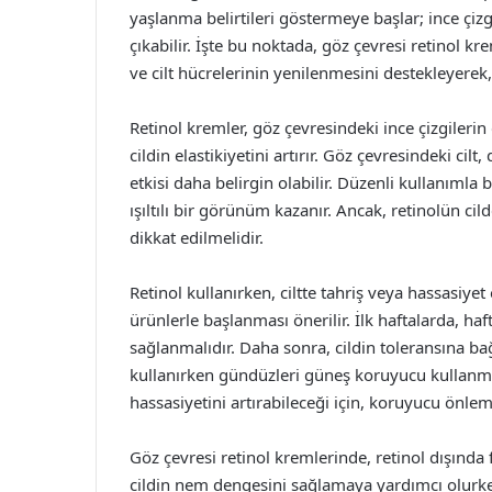
yaşlanma belirtileri göstermeye başlar; ince çizgi
çıkabilir. İşte bu noktada, göz çevresi retinol kr
ve cilt hücrelerinin yenilenmesini destekleyerek,
Retinol kremler, göz çevresindeki ince çizgile
cildin elastikiyetini artırır. Göz çevresindeki cil
etkisi daha belirgin olabilir. Düzenli kullanımla 
ışıltılı bir görünüm kazanır. Ancak, retinolün cil
dikkat edilmelidir.
Retinol kullanırken, ciltte tahriş veya hassasi
ürünlerle başlanması önerilir. İlk haftalarda, haf
sağlanmalıdır. Daha sonra, cildin toleransına bağlı
kullanırken gündüzleri güneş koruyucu kullanmak
hassasiyetini artırabileceği için, koruyucu önlem
Göz çevresi retinol kremlerinde, retinol dışında f
cildin nem dengesini sağlamaya yardımcı olurken,