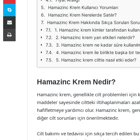
Skype
Hamazinc Krem Kullanıcı Yorumları
Hamazinc Krem Nerelerde Satılır?
E-Posta ile paylaş
Hamazinc Krem Hakkında Sıkça Sorulan Sorul
Yazdır
1. Hamazinc krem kimler tarafından kullanıl
2. Hamazinc krem yan etkileri nelerdir?
3. Hamazinc krem ne kadar süre kullanılm
4. Hamazinc krem ile birlikte başka bir ted
5. Hamazinc krem ciltte nasıl etki eder?
Hamazinc Krem Nedir?
Hamazinc krem, genellikle cilt problemleri için ku
maddeler sayesinde ciltteki iltihaplanmaları azal
hafifletmeye yardımcı olur. Hamazinc krem, genel
diğer cilt sorunları için önerilmektedir.
Cilt bakımı ve tedavisi için sıkça tercih edilen 