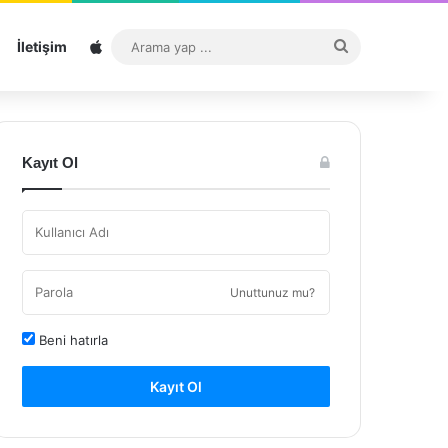
Sitemap
Arama
İletişim
yap
...
Kayıt Ol
Unuttunuz mu?
Beni hatırla
Kayıt Ol