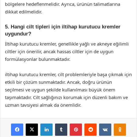
bölgelere hedeflenmelidir. Ayrıca, ürünün talimatlarına
dikkat edilmelidir.
5. Hangi cilt tipleri için iltihap kurutucu kremler
uygundur?
İltihap kurutucu kremler, genellikle yağlı ve akneye eğilimli
ciltler için önerilir, ancak hassas ciltler için de uygun
formülasyonlar bulunmaktadır.
iltihap kurutucu kremler, cilt problemleriyle başa çıkmak için
etkili bir çözüm sunmaktadır. Ancak, doğru ürünün
seçilmesi ve uygun şekilde kullanılması büyük önem
taşımaktadır. Cilt sağlığınızı korumak için düzenli bakım ve
uzman tavsiyesi almak da önemlidir.
Facebook
X
LinkedIn
Tumblr
Pinterest
Reddit
VKontakte
Odnok
Pocket
Skype
Messenger
WhatsApp
Telegram
Viber
Line
E-Posta ile payla