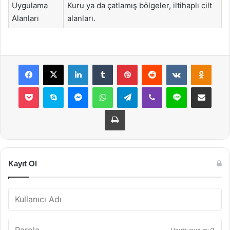
Uygulama
Kuru ya da çatlamış bölgeler, iltihaplı cilt
Alanları
alanları.
Facebook
X
LinkedIn
Tumblr
Pinterest
Reddit
VKontakte
Odnok
Pocket
Skype
Messenger
WhatsApp
Telegram
Viber
Line
E-Posta ile payla
Yazdır
Kayıt Ol