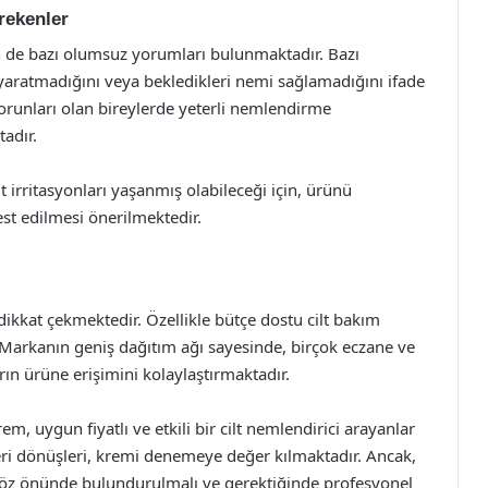
rekenler
n de bazı olumsuz yorumları bulunmaktadır. Bazı
i yaratmadığını veya bekledikleri nemi sağlamadığını ifade
 sorunları olan bireylerde yeterli nemlendirme
adır.
lt irritasyonları yaşanmış olabileceği için, ürünü
st edilmesi önerilmektedir.
dikkat çekmektedir. Özellikle bütçe dostu cilt bakım
r. Markanın geniş dağıtım ağı sayesinde, birçok eczane ve
arın ürüne erişimini kolaylaştırmaktadır.
m, uygun fiyatlı ve etkili bir cilt nemlendirici arayanlar
u geri dönüşleri, kremi denemeye değer kılmaktadır. Ancak,
r göz önünde bulundurulmalı ve gerektiğinde profesyonel