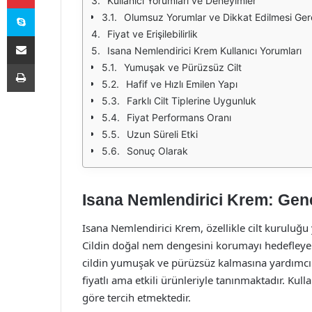
Kullanıcı Yorumları ve Deneyimler
Skype
Olumsuz Yorumlar ve Dikkat Edilmesi Ger
Fiyat ve Erişilebilirlik
E-Posta ile paylaş
Isana Nemlendirici Krem Kullanıcı Yorumları
Yazdır
Yumuşak ve Pürüzsüz Cilt
Hafif ve Hızlı Emilen Yapı
Farklı Cilt Tiplerine Uygunluk
Fiyat Performans Oranı
Uzun Süreli Etki
Sonuç Olarak
Isana Nemlendirici Krem: Gen
Isana Nemlendirici Krem, özellikle cilt kuruluğu 
Cildin doğal nem dengesini korumayı hedefleyen 
cildin yumuşak ve pürüzsüz kalmasına yardımcı
fiyatlı ama etkili ürünleriyle tanınmaktadır. Kullan
göre tercih etmektedir.