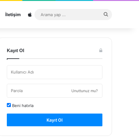
Sitemap
Arama
İletişim
yap
...
Kayıt Ol
Unuttunuz mu?
Beni hatırla
Kayıt Ol