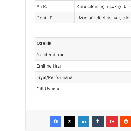
Ali R.
Kuru cildim için çok iyi b
Deniz P.
Uzun süreli etkisi var, cil
Özellik
Nemlendirme
Emilme Hızı
Fiyat/Performans
Cilt Uyumu
Facebook
X
LinkedIn
Tumblr
Pintere