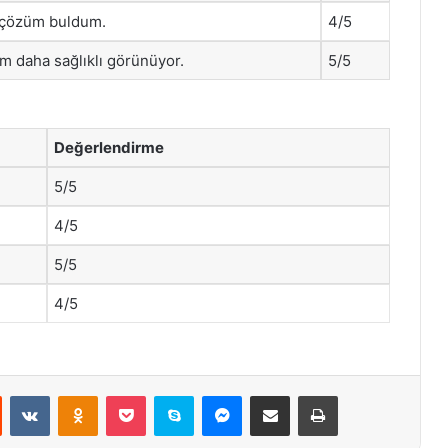
ir çözüm buldum.
4/5
dim daha sağlıklı görünüyor.
5/5
Değerlendirme
5/5
4/5
5/5
4/5
st
Reddit
VKontakte
Odnoklassniki
Pocket
Skype
Messenger
E-Posta ile paylaş
Yazdır