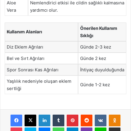
Aloe
Nemlendirici etkisi ile cildin sağlıklı kalmasına
Vera
yardımcı olur.
Önerilen Kullanım
Kullanım Alanları
Sıklığı
Diz Eklem Ağrıları
Günde 2-3 kez
Bel ve Sırt Ağrıları
Günde 2 kez
Spor Sonrası Kas Ağrıları
İhtiyaç duyulduğunda
Yaşlılık nedeniyle oluşan eklem
Günde 1-2 kez
sertliği
Facebook
X
LinkedIn
Tumblr
Pinterest
Reddit
VKontakte
Odnok
Pocket
Skype
Messenger
WhatsApp
Telegram
Viber
Line
E-Posta ile payla